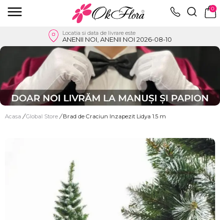
0
Locatia si data de livrare este
ANENII NOI, ANENII NOI 2026-08-10
Acasa
/
Global Store
/
Brad de Craciun Inzapezit Lidya 1.5 m