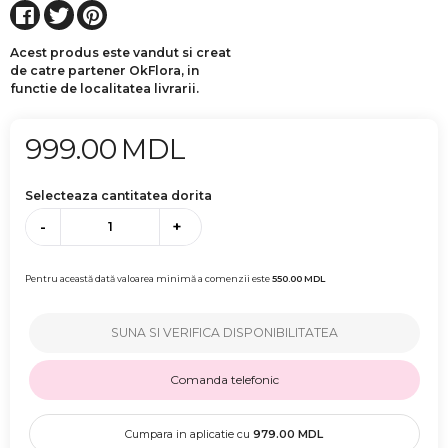
Acest produs este vandut si creat
de catre partener OkFlora, in
functie de localitatea livrarii.
999.00
MDL
Selecteaza cantitatea dorita
-
+
Pentru această dată valoarea minimă a comenzii este
550.00
MDL
SUNA SI VERIFICA DISPONIBILITATEA
Comanda telefonic
Cumpara in aplicatie cu
979.00
MDL