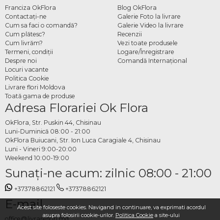
Franciza OkFlora
Blog OkFlora
Contactaţi-ne
Galerie Foto la livrare
Cum sa faci o comandă?
Galerie Video la livrare
Cum plătesc?
Recenzii
Cum livrăm?
Vezi toate produsele
Termeni, condiţii
Logare/Înregistrare
Despre noi
Comandă Internațional
Locuri vacante
Politica Cookie
Livrare flori Moldova
Toată gama de produse
Adresa Florariei Ok Flora
OkFlora, Str. Puskin 44, Chisinau
Luni-Duminică 08:00 - 21:00
OkFlora Buiucani, Str. Ion Luca Caragiale 4, Chisinau
Luni - Vineri 9:00-20:00
Weekend 10:00-19:00
Sunaţi-ne acum: zilnic 08:00 - 21:00
+37378862121
+37378862121
E-mail
Acest site foloseste cookies. Navigand in continuare, va exprimati acordul
asupra folosirii cookie-urilor.
Politica Cookie
a site-ului
office@livrareflori.md