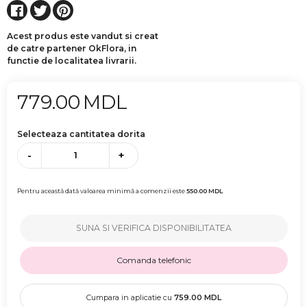
Acest produs este vandut si creat
de catre partener OkFlora, in
functie de localitatea livrarii.
779.00
MDL
Selecteaza cantitatea dorita
-
+
Pentru această dată valoarea minimă a comenzii este
550.00
MDL
SUNA SI VERIFICA DISPONIBILITATEA
Comanda telefonic
Cumpara in aplicatie cu
759.00
MDL