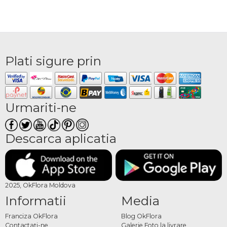
Plati sigure prin
Urmariti-ne
Descarca aplicatia
2025, OkFlora Moldova
Informatii
Media
Franciza OkFlora
Blog OkFlora
Contactaţi-ne
Galerie Foto la livrare