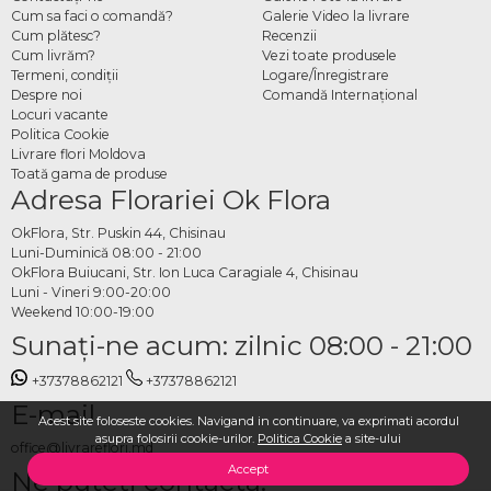
Cum sa faci o comandă?
Galerie Video la livrare
Cum plătesc?
Recenzii
Cum livrăm?
Vezi toate produsele
Termeni, condiţii
Logare/Înregistrare
Despre noi
Comandă Internațional
Locuri vacante
Politica Cookie
Livrare flori Moldova
Toată gama de produse
Adresa Florariei Ok Flora
OkFlora, Str. Puskin 44, Chisinau
Luni-Duminică 08:00 - 21:00
OkFlora Buiucani, Str. Ion Luca Caragiale 4, Chisinau
Luni - Vineri 9:00-20:00
Weekend 10:00-19:00
Sunaţi-ne acum: zilnic 08:00 - 21:00
+37378862121
+37378862121
E-mail
Acest site foloseste cookies. Navigand in continuare, va exprimati acordul
asupra folosirii cookie-urilor.
Politica Cookie
a site-ului
office@livrareflori.md
Accept
Ne puteți contacta: