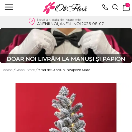
0
Locatia si data de livrare este
ANENII NOI, ANENII NOI 2026-08-07
Acasa
/
Global Store
/
Brad de Craciun Inzapezit Mare