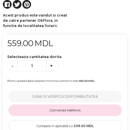
Acest produs este vandut si creat
de catre partener OkFlora, in
functie de localitatea livrarii.
559.00
MDL
Selecteaza cantitatea dorita
-
+
Pentru această dată valoarea minimă a comenzii este
550.00
MDL
SUNA SI VERIFICA DISPONIBILITATEA
Comanda telefonic
Cumpara in aplicatie cu
539.00
MDL