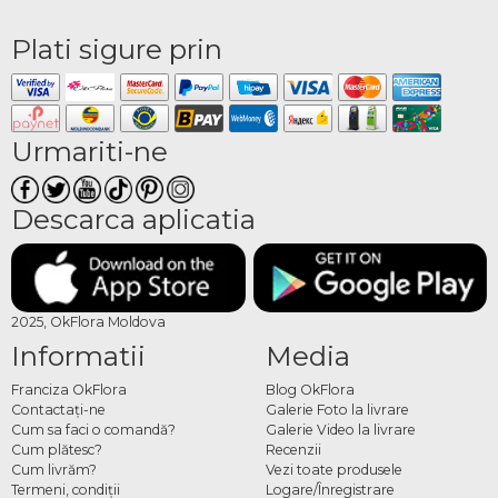
Plati sigure prin
Urmariti-ne
Descarca aplicatia
2025, OkFlora Moldova
Informatii
Media
Franciza OkFlora
Blog OkFlora
Contactaţi-ne
Galerie Foto la livrare
Cum sa faci o comandă?
Galerie Video la livrare
Cum plătesc?
Recenzii
Cum livrăm?
Vezi toate produsele
Termeni, condiţii
Logare/Înregistrare