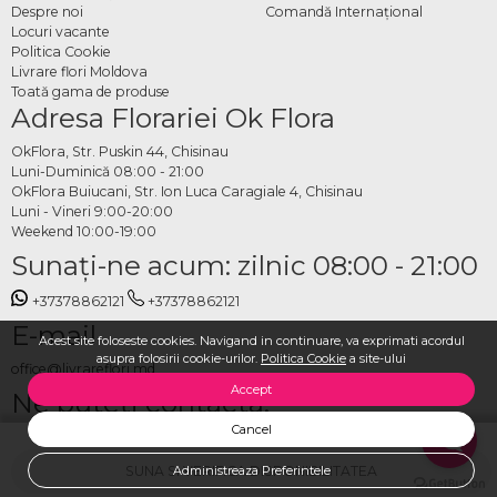
Despre noi
Comandă Internațional
Locuri vacante
Politica Cookie
Livrare flori Moldova
Toată gama de produse
Adresa Florariei Ok Flora
OkFlora, Str. Puskin 44, Chisinau
Luni-Duminică 08:00 - 21:00
OkFlora Buiucani, Str. Ion Luca Caragiale 4, Chisinau
Luni - Vineri 9:00-20:00
Weekend 10:00-19:00
Sunaţi-ne acum: zilnic 08:00 - 21:00
+37378862121
+37378862121
E-mail
Acest site foloseste cookies. Navigand in continuare, va exprimati acordul
asupra folosirii cookie-urilor.
Politica Cookie
a site-ului
office@livrareflori.md
Accept
Ne puteți contacta:
Cancel
whatsapp
,
messenger
SUNA SI VERIFICA DISPONIBILITATEA
Administreaza Preferintele