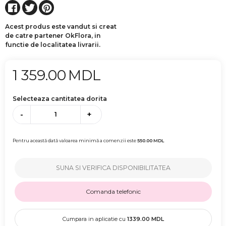
Acest produs este vandut si creat
de catre partener OkFlora, in
functie de localitatea livrarii.
1 359.00
MDL
Selecteaza cantitatea dorita
-
+
Pentru această dată valoarea minimă a comenzii este
550.00
MDL
SUNA SI VERIFICA DISPONIBILITATEA
Comanda telefonic
Cumpara in aplicatie cu
1339.00
MDL