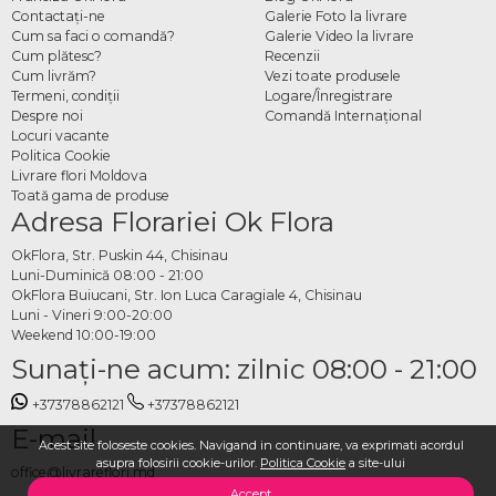
Contactaţi-ne
Galerie Foto la livrare
Cum sa faci o comandă?
Galerie Video la livrare
Cum plătesc?
Recenzii
Cum livrăm?
Vezi toate produsele
Termeni, condiţii
Logare/Înregistrare
Despre noi
Comandă Internațional
Locuri vacante
Politica Cookie
Livrare flori Moldova
Toată gama de produse
Adresa Florariei Ok Flora
OkFlora, Str. Puskin 44, Chisinau
Luni-Duminică 08:00 - 21:00
OkFlora Buiucani, Str. Ion Luca Caragiale 4, Chisinau
Luni - Vineri 9:00-20:00
Weekend 10:00-19:00
Sunaţi-ne acum: zilnic 08:00 - 21:00
+37378862121
+37378862121
E-mail
Acest site foloseste cookies. Navigand in continuare, va exprimati acordul
asupra folosirii cookie-urilor.
Politica Cookie
a site-ului
office@livrareflori.md
Accept