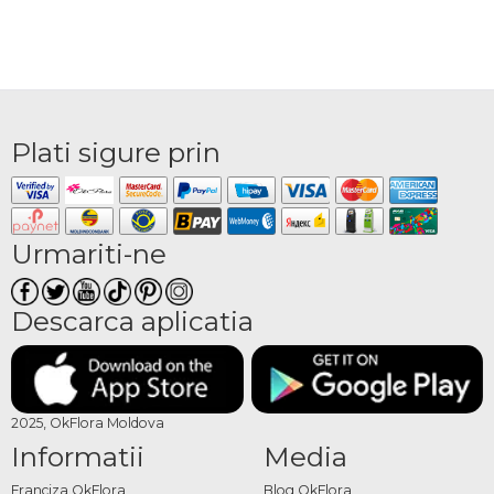
Plati sigure prin
Urmariti-ne
Descarca aplicatia
2025, OkFlora Moldova
Informatii
Media
Franciza OkFlora
Blog OkFlora