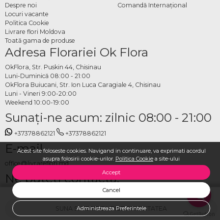
Despre noi
Comandă Internațional
Locuri vacante
Politica Cookie
Livrare flori Moldova
Toată gama de produse
Adresa Florariei Ok Flora
OkFlora, Str. Puskin 44, Chisinau
Luni-Duminică 08:00 - 21:00
OkFlora Buiucani, Str. Ion Luca Caragiale 4, Chisinau
Luni - Vineri 9:00-20:00
Weekend 10:00-19:00
Sunaţi-ne acum: zilnic 08:00 - 21:00
+37378862121
+37378862121
E-mail
Acest site foloseste cookies. Navigand in continuare, va exprimati acordul
asupra folosirii cookie-urilor.
Politica Cookie
a site-ului
office@livrareflori.md
Accept
Ne puteți contacta:
Cancel
whatsapp
,
messenger
SUNA SI VERIFICA DISPONIBILITATEA
Administreaza Preferintele