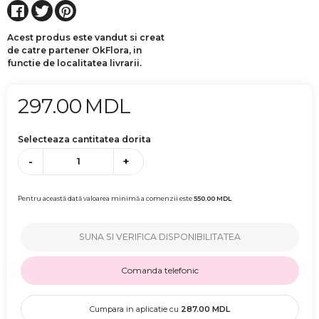
Acest produs este vandut si creat
de catre partener OkFlora, in
functie de localitatea livrarii.
297.00
MDL
Selecteaza cantitatea dorita
-
+
Pentru această dată valoarea minimă a comenzii este
550.00
MDL
SUNA SI VERIFICA DISPONIBILITATEA
Comanda telefonic
Cumpara in aplicatie cu
287.00
MDL