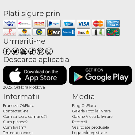
Plati sigure prin
Urmariti-ne
Descarca aplicatia
2025, OkFlora Moldova
Informatii
Media
Franciza OkFlora
Blog OkFlora
Contactaţi-ne
Galerie Foto la livrare
Cum sa faci o comandă?
Galerie Video la livrare
Cum plătesc?
Recenzii
Cum livrăm?
Vezi toate produsele
Termeni, condiţii
Logare/Înregistrare