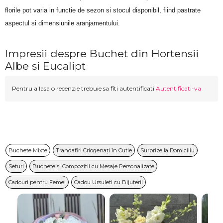
florile pot varia in functie de sezon si stocul disponibil, fiind pastrate 
aspectul si dimensiunile aranjamentului.
Impresii despre Buchet din Hortensii
Albe si Eucalipt
Pentru a lasa o recenzie trebuie sa fiti autentificati
Autentificati-va
Buchete Mixte
Trandafiri Criogenați în Cutie
Surprize la Domiciliu
Seturi
Buchete si Compozitii cu Mesaje Personalizate
Cadouri pentru Femei
Cadou Ursuleti cu Bijuterii