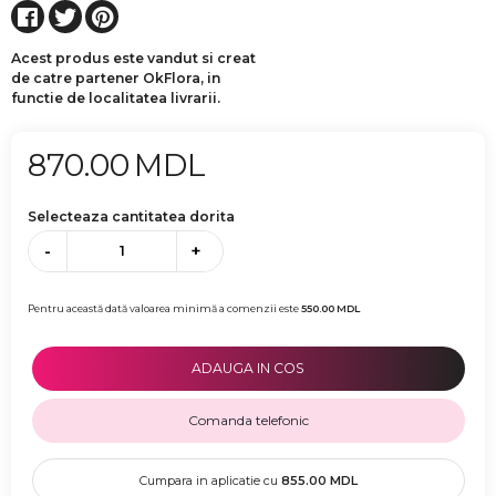
Acest produs este vandut si creat
de catre partener OkFlora, in
functie de localitatea livrarii.
870.00
MDL
Selecteaza cantitatea dorita
-
+
Pentru această dată valoarea minimă a comenzii este
550.00
MDL
ADAUGA IN COS
Comanda telefonic
Cumpara in aplicatie cu
855.00
MDL