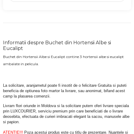
Informatii despre Buchet din Hortensii Albe si
Eucalipt
Buchet din Hortensii Albe si Eucalipt contine 3 hortensii albe si eucalipt
ambalate in pelicula.
La solicitare, aranjametul poate fi insotit de o felicitare Gratuita si puteti 
beneficia de optiunea foto martor la livrare, sau anonimat, bifand acest 
camp la plasarea comenzii.
Livram flori oriunde in Moldova si la solicitare putem oferi livrare speciala 
prin LUXCOURIER, serviciu premium prin care beneficiati de o livrare 
deosebita, efectuata de curieri imbracati elegant la sacou, manusele albe 
si papion.
ATENTIE!!!
 Poza acestui produs este cu titlu de prezentare. Nuantele si 