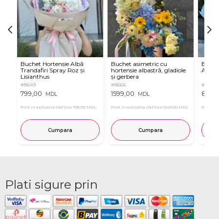
Buchet Hortensie Albă
Buchet asimetric cu
Buche
Trandafiri Spray Roz și
hortensie albastră, gladiole
Albast
Lisianthus
și gerbera
#8649
#8666
#8663
799,00
1599,00
899,
MDL
MDL
Pret in aplicatia OkFlora
785,00 MDL
Pret in aplicatia OkFlora
1549,00 MDL
Pret in 
Cumpara
Cumpara
Plati sigure prin