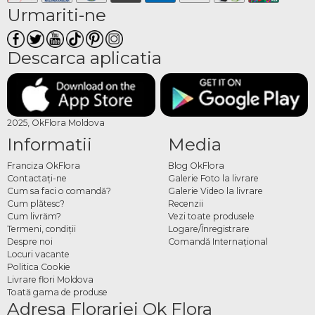
Urmariti-ne
Descarca aplicatia
2025, OkFlora Moldova
Informatii
Media
Franciza OkFlora
Blog OkFlora
Contactaţi-ne
Galerie Foto la livrare
Cum sa faci o comandă?
Galerie Video la livrare
Cum plătesc?
Recenzii
Cum livrăm?
Vezi toate produsele
Termeni, condiţii
Logare/Înregistrare
Despre noi
Comandă Internațional
Locuri vacante
Politica Cookie
Livrare flori Moldova
Toată gama de produse
Adresa Florariei Ok Flora