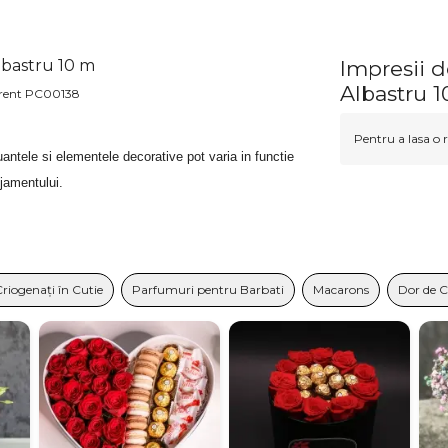
lbastru 10 m
Impresii 
Albastru 
parent PC00138
Pentru a lasa o r
antele si elementele decorative pot varia in functie
njamentului.
Criogenați în Cutie
Parfumuri pentru Barbati
Macarons
Dor de 