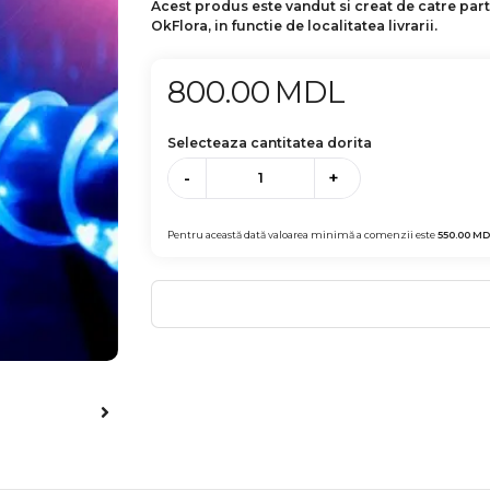
Acest produs este vandut si creat de catre par
OkFlora, in functie de localitatea livrarii.
800.00
MDL
Selecteaza cantitatea dorita
-
+
Pentru această dată valoarea minimă a comenzii este
550.00
MD