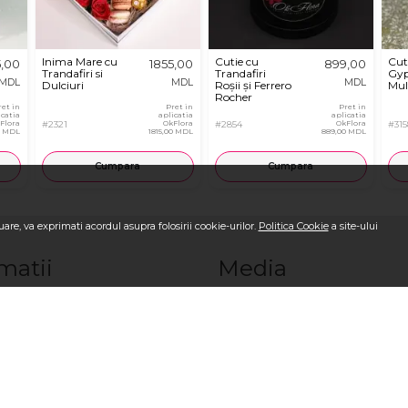
Inima Mare cu
Cutie cu
Cut
5,00
1855,00
899,00
Trandafiri si
Trandafiri
Gyp
MDL
MDL
MDL
Dulciuri
Roșii și Ferrero
Mul
Rocher
ret in
Pret in
Pret in
icatia
aplicatia
aplicatia
Flora
#2321
OkFlora
#2854
OkFlora
#315
0 MDL
1815,00 MDL
889,00 MDL
Cumpara
Cumpara
are, va exprimati acordul asupra folosirii cookie-urilor.
Politica Cookie
a site-ului
matii
Media
OkFlora
Blog OkFlora
i-ne
Galerie Foto la livrare
ci o comandă?
Galerie Video la livrare
sc?
Recenzii
m?
Vezi toate produsele
ndiţii
Logare/Înregistrare
i
Comandă Internațional