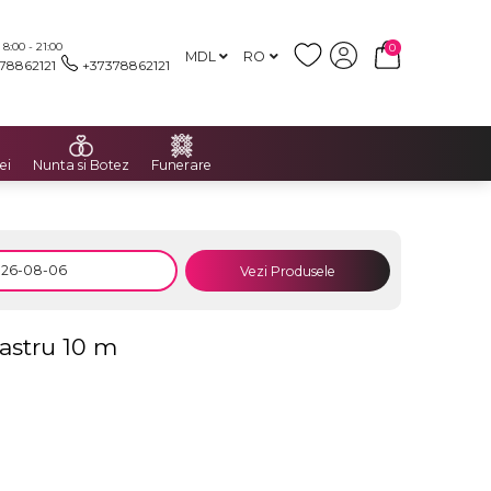
:00 - 21:00
0
MDL
RO
78862121
+37378862121
ei
Nunta si Botez
Funerare
Vezi Produsele
astru 10 m