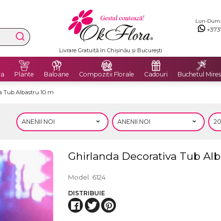
Lun-Dum: 8
+373
Livrare Gratuită în Chișinău și București
ra
Plante
Baloane
Compozitii Florale
Cadouri
Buchetul Mires
a Tub Albastru 10 m
Ghirlanda Decorativa Tub Alb
Model
6124
DISTRIBUIE