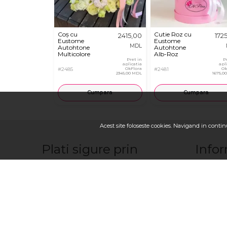
Coș cu
Cutie Roz cu
2415,00
172
Eustome
Eustome
MDL
Autohtone
Autohtone
Multicolore
Alb-Roz
Pret in
P
aplicatia
apl
#2485
OkFlora
#2481
Ok
2345,00 MDL
1675,0
Cumpara
Cumpara
Acest site foloseste cookies. Navigand in continu
Plati sigure prin
Infor
Franciza 
Contactaţ
Cum sa fa
Cum plăte
Cum livră
Termeni, co
Despre no
Urmariti-ne