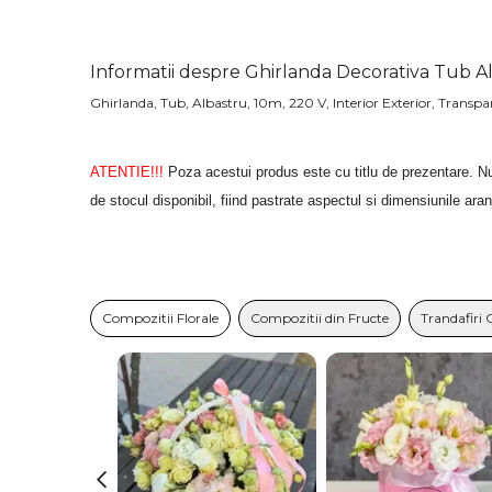
Informatii despre Ghirlanda Decorativa Tub A
Ghirlanda, Tub, Albastru, 10m, 220 V, Interior Exterior, Trans
ATENTIE!!!
Poza acestui produs este cu titlu de prezentare. Nu
de stocul disponibil, fiind pastrate aspectul si dimensiunile ara
Compozitii Florale
Compozitii din Fructe
Trandafiri 