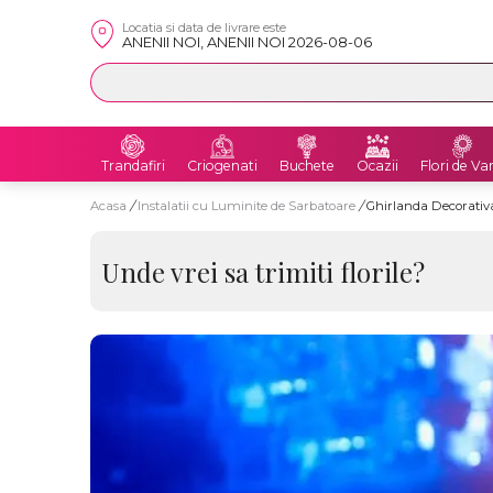
Locatia si data de livrare este
ANENII NOI, ANENII NOI 2026-08-06
Trandafiri
Criogenati
Buchete
Ocazii
Flori de Va
Acasa
/
Instalatii cu Luminite de Sarbatoare
/
Ghirlanda Decorativ
Unde vrei sa trimiti florile?