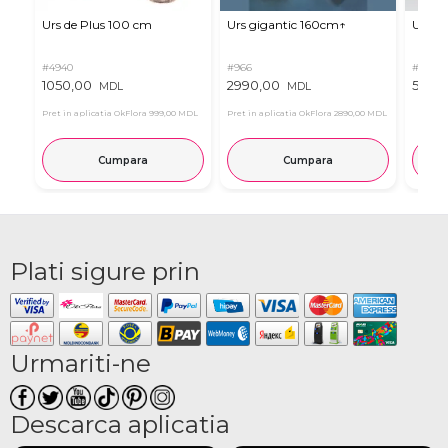
Urs de Plus 100 cm
Urs gigantic 160cm↑
Urs m
#4940
#966
#11
1050,00
2990,00
537,0
MDL
MDL
Pret in aplicatia OkFlora
999,00 MDL
Pret in aplicatia OkFlora
2890,00 MDL
Cumpara
Cumpara
Plati sigure prin
Urmariti-ne
Descarca aplicatia