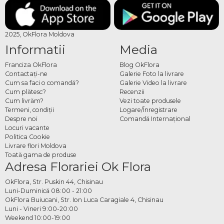
2025, OkFlora Moldova
Informatii
Media
Franciza OkFlora
Blog OkFlora
Contactaţi-ne
Galerie Foto la livrare
Cum sa faci o comandă?
Galerie Video la livrare
Cum plătesc?
Recenzii
Cum livrăm?
Vezi toate produsele
Termeni, condiţii
Logare/Înregistrare
Despre noi
Comandă Internațional
Locuri vacante
Politica Cookie
Livrare flori Moldova
Toată gama de produse
Adresa Florariei Ok Flora
OkFlora, Str. Puskin 44, Chisinau
Luni-Duminică 08:00 - 21:00
OkFlora Buiucani, Str. Ion Luca Caragiale 4, Chisinau
Luni - Vineri 9:00-20:00
Weekend 10:00-19:00