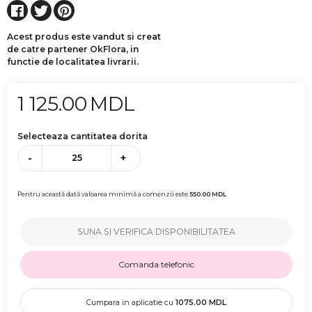
Acest produs este vandut si creat
de catre partener OkFlora, in
functie de localitatea livrarii.
1 125.00
MDL
Selecteaza cantitatea dorita
-
+
Pentru această dată valoarea minimă a comenzii este
550.00
MDL
SUNA SI VERIFICA DISPONIBILITATEA
Comanda telefonic
Cumpara in aplicatie cu
1075.00
MDL