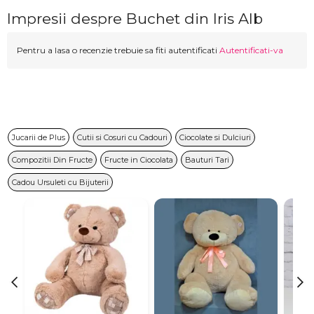
Impresii despre Buchet din Iris Alb
Pentru a lasa o recenzie trebuie sa fiti autentificati
Autentificati-va
Jucarii de Plus
Cutii si Cosuri cu Cadouri
Ciocolate si Dulciuri
Compozitii Din Fructe
Fructe in Ciocolata
Bauturi Tari
Cadou Ursuleti cu Bijuterii