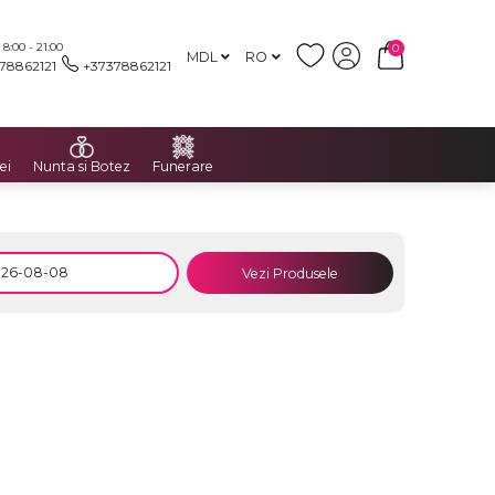
:00 - 21:00
0
MDL
RO
78862121
+37378862121
ei
Nunta si Botez
Funerare
Vezi Produsele