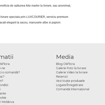
i beneficia de optiunea foto martor la livrare, sau anonimat, 
eri livrare speciala prin LUXCOURIER, serviciu premium 
bracati elegant la sacou, manusele albe si papion.
matii
Media
OkFlora
Blog OkFlora
i-ne
Galerie Foto la livrare
ci o comandă?
Galerie Video la livrare
sc?
Recenzii
m?
Vezi toate produsele
ndiţii
Logare/Înregistrare
i
Comandă Internațional
cante
ookie
ori Moldova