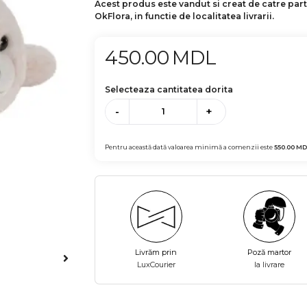
Acest produs este vandut si creat de catre par
OkFlora, in functie de localitatea livrarii.
450.00
MDL
Selecteaza cantitatea dorita
-
+
Pentru această dată valoarea minimă a comenzii este
550.00
MD
Livrăm prin
Poză martor
LuxCourier
la livrare