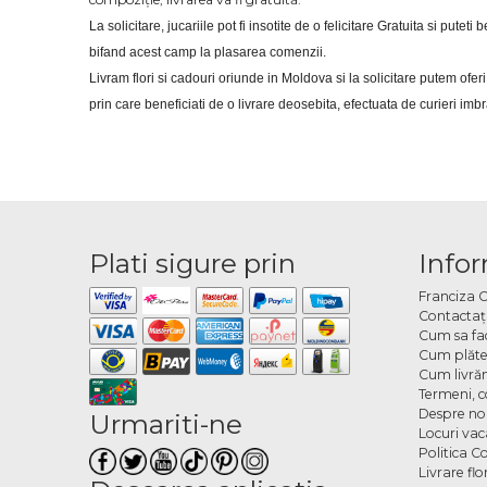
La solicitare, jucariile pot fi insotite de o felicitare Gratuita si putet
bifand acest camp la plasarea comenzii.
Livram flori si cadouri oriunde in Moldova si la solicitare putem of
prin care beneficiati de o livrare deosebita, efectuata de curieri im
Plati sigure prin
Infor
Franciza 
Contactaţ
Cum sa fa
Cum plăte
Cum livră
Termeni, co
Despre no
Urmariti-ne
Locuri va
Politica C
Livrare fl