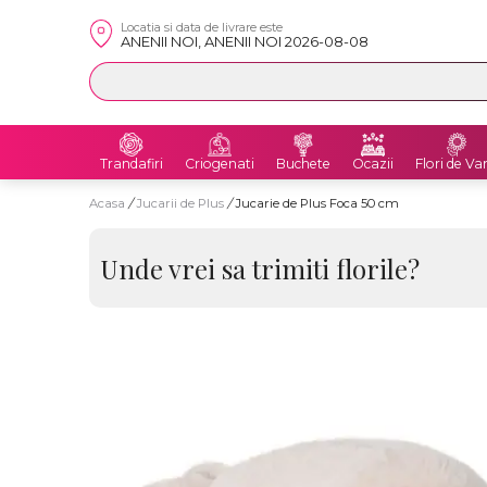
Locatia si data de livrare este
ANENII NOI, ANENII NOI 2026-08-08
Trandafiri
Criogenati
Buchete
Ocazii
Flori de Va
Acasa
/
Jucarii de Plus
/
Jucarie de Plus Foca 50 cm
Unde vrei sa trimiti florile?