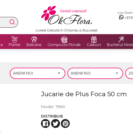
Lun-Dum: 8
+373
Livrare Gratuită în Chișinău și București
ra
Plante
Baloane
Compozitii Florale
Cadouri
Buchetul Mires
Jucarie de Plus Foca 50 cm
Model
7960
DISTRIBUIE