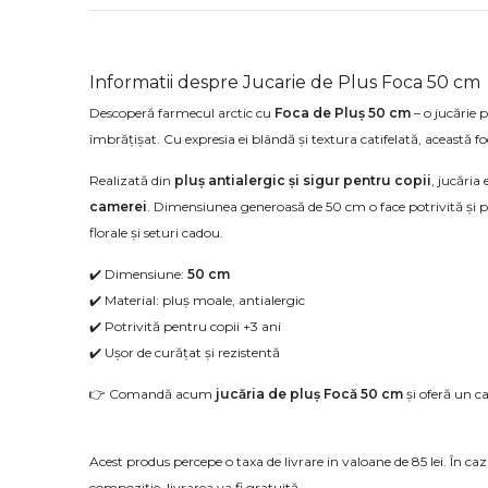
Informatii despre Jucarie de Plus Foca 50 cm
Descoperă farmecul arctic cu
Foca de Pluș 50 cm
– o jucărie 
îmbrățișat. Cu expresia ei blândă și textura catifelată, această fo
Realizată din
pluș antialergic și sigur pentru copii
, jucăria
camerei
. Dimensiunea generoasă de 50 cm o face potrivită și 
florale și seturi cadou.
✔️ Dimensiune:
50 cm
✔️ Material: pluș moale, antialergic
✔️ Potrivită pentru copii +3 ani
✔️ Ușor de curățat și rezistentă
👉 Comandă acum
jucăria de pluș Focă 50 cm
și oferă un ca
Acest produs percepe o taxa de livrare in valoane de 85 lei. În c
compoziție, livrarea va fi gratuită.