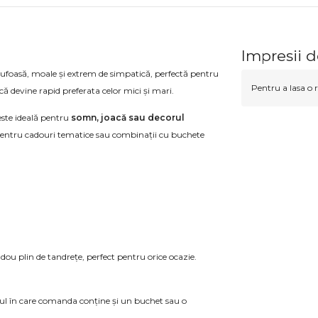
Impresii 
pufoasă, moale și extrem de simpatică, perfectă pentru
Pentru a lasa o r
că devine rapid preferata celor mici și mari.
 este ideală pentru
somn, joacă sau decorul
pentru cadouri tematice sau combinații cu buchete
dou plin de tandrețe, perfect pentru orice ocazie.
azul în care comanda conține și un buchet sau o