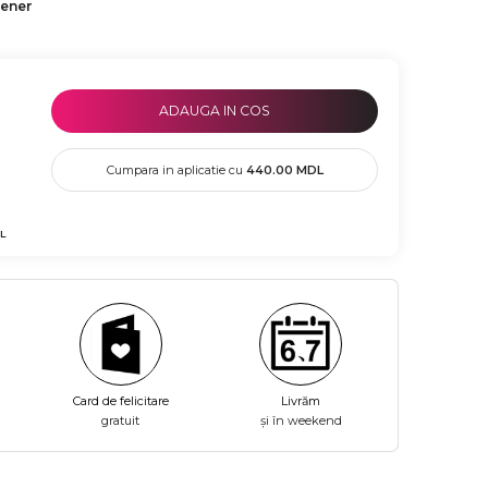
tener
ADAUGA IN COS
Cumpara in aplicatie cu
440.00
MDL
L
Card de felicitare
Livrăm
gratuit
și în weekend