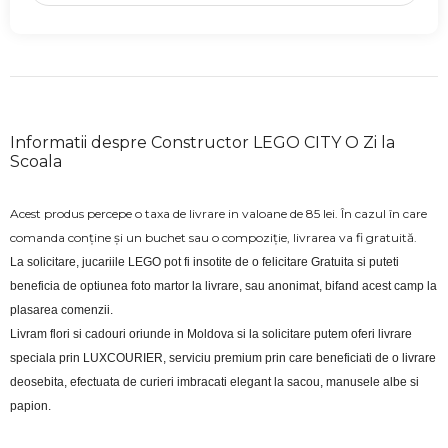
Informatii despre Constructor LEGO CITY O Zi la
Scoala
Acest produs percepe o taxa de livrare in valoane de 85 lei. În cazul în care
comanda conține și un buchet sau o compoziție, livrarea va fi gratuită.
La solicitare, jucariile LEGO pot fi insotite de o felicitare Gratuita si puteti 
beneficia de optiunea foto martor la livrare, sau anonimat, bifand acest camp la 
plasarea comenzii.
Livram flori si cadouri oriunde in Moldova si la solicitare putem oferi livrare 
speciala prin LUXCOURIER, serviciu premium prin care beneficiati de o livrare 
deosebita, efectuata de curieri imbracati elegant la sacou, manusele albe si 
papion.