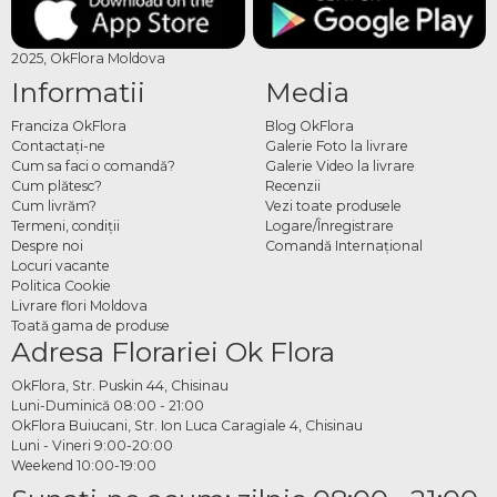
2025, OkFlora Moldova
Informatii
Media
Franciza OkFlora
Blog OkFlora
Contactaţi-ne
Galerie Foto la livrare
Cum sa faci o comandă?
Galerie Video la livrare
Cum plătesc?
Recenzii
Cum livrăm?
Vezi toate produsele
Termeni, condiţii
Logare/Înregistrare
Despre noi
Comandă Internațional
Locuri vacante
Politica Cookie
Livrare flori Moldova
Toată gama de produse
Adresa Florariei Ok Flora
OkFlora, Str. Puskin 44, Chisinau
Luni-Duminică 08:00 - 21:00
OkFlora Buiucani, Str. Ion Luca Caragiale 4, Chisinau
Luni - Vineri 9:00-20:00
Weekend 10:00-19:00