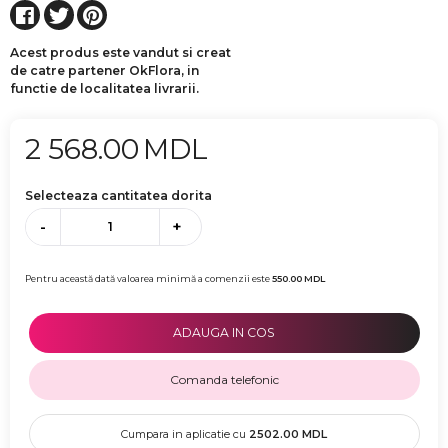
Acest produs este vandut si creat
de catre partener OkFlora, in
functie de localitatea livrarii.
2 568.00
MDL
Selecteaza cantitatea dorita
-
+
Pentru această dată valoarea minimă a comenzii este
550.00
MDL
ADAUGA IN COS
Comanda telefonic
Cumpara in aplicatie cu
2502.00
MDL