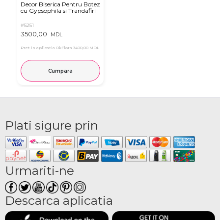
Decor Biserica Pentru Botez
cu Gypsophila si Trandafiri
#5251
3500,00
MDL
Pret in aplicatia OkFlora
3400,00 MDL
Cumpara
Plati sigure prin
Urmariti-ne
Descarca aplicatia