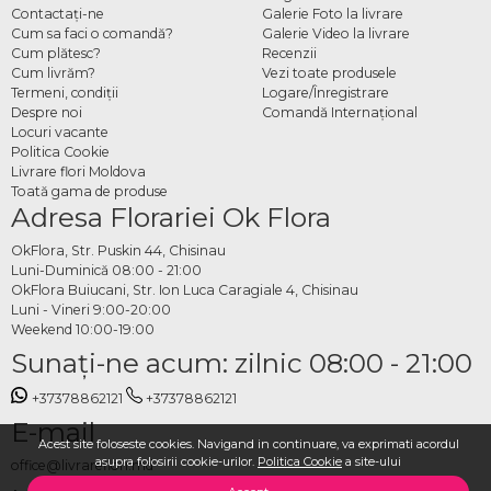
Contactaţi-ne
Galerie Foto la livrare
Cum sa faci o comandă?
Galerie Video la livrare
Cum plătesc?
Recenzii
Cum livrăm?
Vezi toate produsele
Termeni, condiţii
Logare/Înregistrare
Despre noi
Comandă Internațional
Locuri vacante
Politica Cookie
Livrare flori Moldova
Toată gama de produse
Adresa Florariei Ok Flora
OkFlora, Str. Puskin 44, Chisinau
Luni-Duminică 08:00 - 21:00
OkFlora Buiucani, Str. Ion Luca Caragiale 4, Chisinau
Luni - Vineri 9:00-20:00
Weekend 10:00-19:00
Sunaţi-ne acum: zilnic 08:00 - 21:00
+37378862121
+37378862121
E-mail
Acest site foloseste cookies. Navigand in continuare, va exprimati acordul
asupra folosirii cookie-urilor.
Politica Cookie
a site-ului
office@livrareflori.md