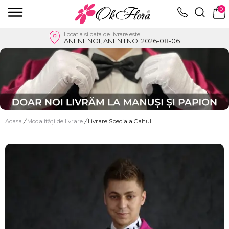
0
Locatia si data de livrare este
ANENII NOI, ANENII NOI 2026-08-06
Acasa
/
Modalități de livrare
/
Livrare Speciala Cahul