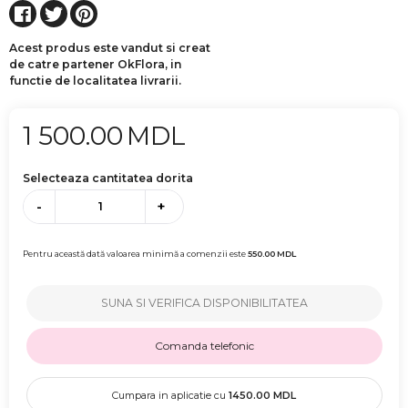
Acest produs este vandut si creat
de catre partener OkFlora, in
functie de localitatea livrarii.
1 500.00
MDL
Selecteaza cantitatea dorita
-
+
Pentru această dată valoarea minimă a comenzii este
550.00
MDL
SUNA SI VERIFICA DISPONIBILITATEA
Comanda telefonic
Cumpara in aplicatie cu
1450.00
MDL