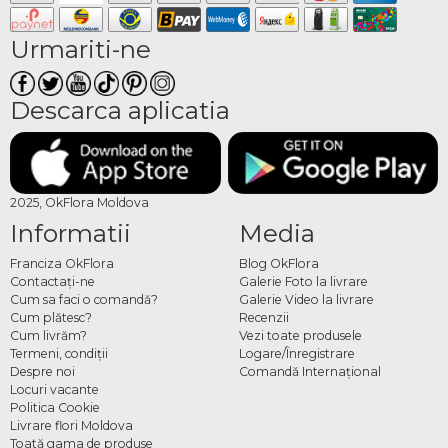
Urmariti-ne
Descarca aplicatia
2025, OkFlora Moldova
Informatii
Media
Franciza OkFlora
Blog OkFlora
Contactaţi-ne
Galerie Foto la livrare
Cum sa faci o comandă?
Galerie Video la livrare
Cum plătesc?
Recenzii
Cum livrăm?
Vezi toate produsele
Termeni, condiţii
Logare/Înregistrare
Despre noi
Comandă Internațional
Locuri vacante
Politica Cookie
Livrare flori Moldova
Toată gama de produse