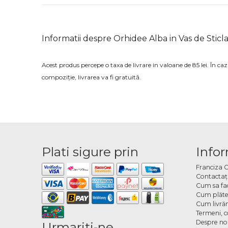
Informatii despre Orhidee Alba in Vas de Sticl
Acest produs percepe o taxa de livrare in valoane de 85 lei. În c
compoziție, livrarea va fi gratuită.
Plati sigure prin
Infor
Franciza 
Contactaţ
Cum sa fa
Cum plăte
Cum livră
Termeni, co
Despre no
Urmariti-ne