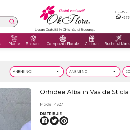
Lun-Dum: 8
+373
Livrare Gratuită în Chișinău și București
ra
Plante
Baloane
Compozitii Florale
Cadouri
Buchetul Mires
Orhidee Alba in Vas de Sticl
Model
4327
DISTRIBUIE