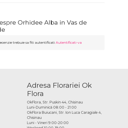
despre Orhidee Alba in Vas de
de
ecenzie trebuie sa fiti autentificati
Autentificati-va
Adresa Florariei Ok
Flora
OkFlora, Str. Puskin 44, Chisinau
Luni-Duminică 08:00 - 21:00
OkFlora Buiucani, Str. Ion Luca Caragiale 4,
Chisinau
Luni - Vineri 9:00-20:00
Weekend 10:00-19:00