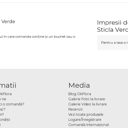
a Verde
Impresii 
Sticla Ver
azul în care comanda conține și un buchet sau o
Pentru a lasa o r
matii
Media
OkFlora
Blog OkFlora
i-ne
Galerie Foto la livrare
ci o comandă?
Galerie Video la livrare
sc?
Recenzii
m?
Vezi toate produsele
ndiţii
Logare/Înregistrare
i
Comandă Internațional