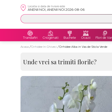
Locatia si data de livrare este
ANENII NOI, ANENII NOI 2026-08-06
Trandafiri
Criogenati
Buchete
Ocazii
Flori de Va
Acasa
/
Orhidee In Ghiveci
/
Orhidee Alba in Vas de Sticla Verde
Unde vrei sa trimiti florile?