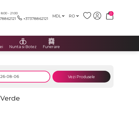
:00 - 21:00
0
MDL
RO
78862121
+37378862121
ei
Nunta si Botez
Funerare
Vezi Produsele
a Verde