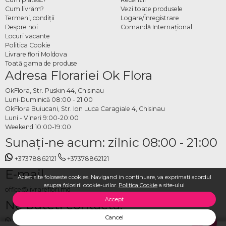
Cum livrăm?
Vezi toate produsele
Termeni, condiţii
Logare/Înregistrare
Despre noi
Comandă Internațional
Locuri vacante
Politica Cookie
Livrare flori Moldova
Toată gama de produse
Adresa Florariei Ok Flora
OkFlora, Str. Puskin 44, Chisinau
Luni-Duminică 08:00 - 21:00
OkFlora Buiucani, Str. Ion Luca Caragiale 4, Chisinau
Luni - Vineri 9:00-20:00
Weekend 10:00-19:00
Sunaţi-ne acum: zilnic 08:00 - 21:00
+37378862121
+37378862121
E-mail
Acest site foloseste cookies. Navigand in continuare, va exprimati acordul
asupra folosirii cookie-urilor.
Politica Cookie
a site-ului
office@livrareflori.md
Accept
Ne puteți contacta:
Cancel
whatsapp
,
messenger