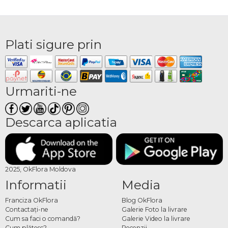
Plati sigure prin
Urmariti-ne
Descarca aplicatia
2025, OkFlora Moldova
Informatii
Media
Franciza OkFlora
Blog OkFlora
Contactaţi-ne
Galerie Foto la livrare
Cum sa faci o comandă?
Galerie Video la livrare
Cum plătesc?
Recenzii