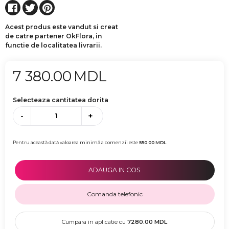
Acest produs este vandut si creat
de catre partener OkFlora, in
functie de localitatea livrarii.
7 380.00
MDL
Selecteaza cantitatea dorita
-
+
Pentru această dată valoarea minimă a comenzii este
550.00
MDL
ADAUGA IN COS
Comanda telefonic
Cumpara in aplicatie cu
7280.00
MDL