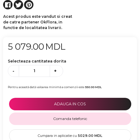
Acest produs este vandut si creat
de catre partener OkFlora, in
functie de localitatea livrarii.
5 079.00
MDL
Selecteaza cantitatea dorita
-
+
Pentru această dată valoarea minimă a comenzii este
550.00
MDL
ADAUGA IN COS
Comanda telefonic
Cumpara in aplicatie cu
5029.00
MDL