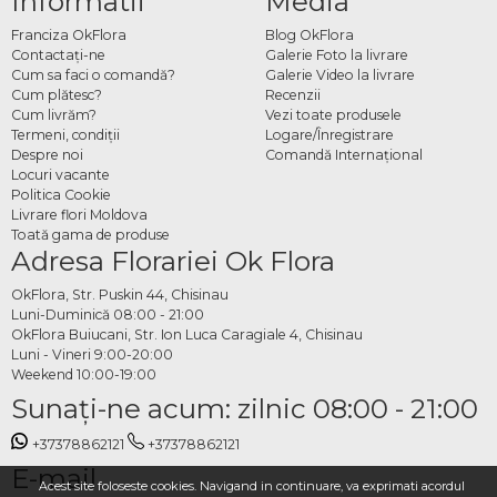
Informatii
Media
Franciza OkFlora
Blog OkFlora
Contactaţi-ne
Galerie Foto la livrare
Cum sa faci o comandă?
Galerie Video la livrare
Cum plătesc?
Recenzii
Cum livrăm?
Vezi toate produsele
Termeni, condiţii
Logare/Înregistrare
Despre noi
Comandă Internațional
Locuri vacante
Politica Cookie
Livrare flori Moldova
Toată gama de produse
Adresa Florariei Ok Flora
OkFlora, Str. Puskin 44, Chisinau
Luni-Duminică 08:00 - 21:00
OkFlora Buiucani, Str. Ion Luca Caragiale 4, Chisinau
Luni - Vineri 9:00-20:00
Weekend 10:00-19:00
Sunaţi-ne acum: zilnic 08:00 - 21:00
+37378862121
+37378862121
E-mail
Acest site foloseste cookies. Navigand in continuare, va exprimati acordul