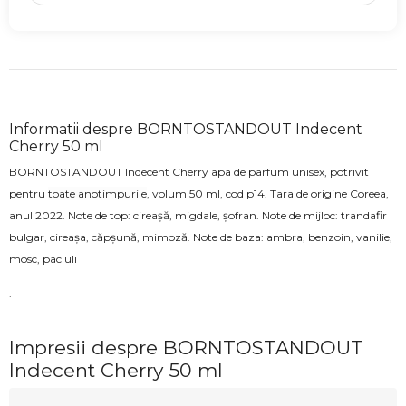
Informatii despre BORNTOSTANDOUT Indecent
Cherry 50 ml
BORNTOSTANDOUT Indecent Cherry
apa de parfum unisex, potrivit
pentru
toate anotimpurile
, volum 50 ml, cod p14. Tara de origine Coreea,
anul 2022.
Note de top:
cireașă, migdale, șofran
. Note de mijloc:
trandafir
bulgar, cireașa, căpșună, mimoză
. Note de baza:
ambra, benzoin, vanilie,
mosc, paciuli
.
Impresii despre BORNTOSTANDOUT
Indecent Cherry 50 ml