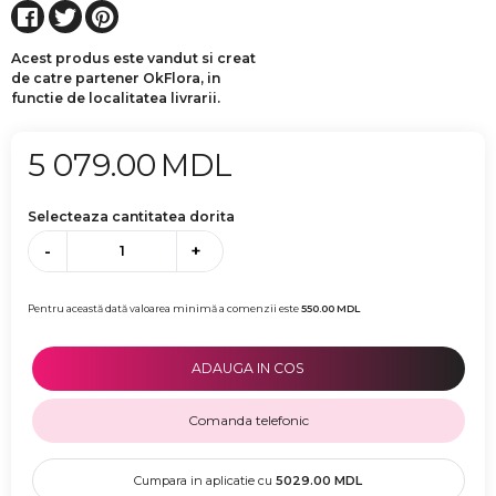
Acest produs este vandut si creat
de catre partener OkFlora, in
functie de localitatea livrarii.
5 079.00
MDL
Selecteaza cantitatea dorita
-
+
Pentru această dată valoarea minimă a comenzii este
550.00
MDL
ADAUGA IN COS
Comanda telefonic
Cumpara in aplicatie cu
5029.00
MDL