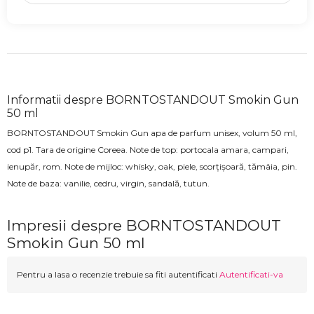
Informatii despre BORNTOSTANDOUT Smokin Gun
50 ml
BORNTOSTANDOUT Smokin Gun
apa de parfum unisex, volum 50 ml,
cod
p1
. Tara de origine Coreea.
Note de top:
portocala amara, campari,
ienupăr, rom
. Note de mijloc:
whisky, oak, piele, scorțișoară, tămâia, pin
.
Note de baza:
vanilie, cedru, virgin, sandală, tutun
.
Impresii despre BORNTOSTANDOUT
Smokin Gun 50 ml
Pentru a lasa o recenzie trebuie sa fiti autentificati
Autentificati-va