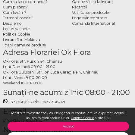
Cum sa faci o comandă?
Galerie Video la livrare
Cum plătesc?
Recenzii
Cum livrăm?
Vezi toate produsele
Termeni, condiţii
Logare/Înregistrare
Despre noi
Comandă Internațional
Locuri vacante
Politica Cookie
Livrare flori Moldova
Toată gama de produse
Adresa Florariei Ok Flora
OkFlora, Str. Puskin 44, Chisinau
Luni-Duminică 08:00 - 21:00
OkFlora Buiucani, Str. Ion Luca Caragiale 4, Chisinau
Luni - Vineri 9:00-20:00
Weekend 10:00-19:00
Sunaţi-ne acum: zilnic 08:00 - 21:00
+37378862121
+37378862121
E-mail
Acest site foloseste cookies. Navigand in continuare, va exprimati acordul
asupra folosirii cookie-urilor.
Politica Cookie
a site-ului
office@livrareflori.md
Accept
Ne puteți contacta: