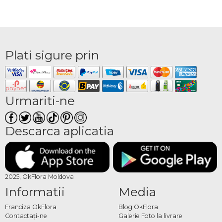
Plati sigure prin
Urmariti-ne
Descarca aplicatia
2025, OkFlora Moldova
Informatii
Media
Franciza OkFlora
Blog OkFlora
Contactaţi-ne
Galerie Foto la livrare