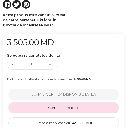
Acest produs este vandut si creat
de catre partener OkFlora, in
functie de localitatea livrarii.
3 505.00
MDL
Selecteaza cantitatea dorita
-
+
Pentru această dată valoarea minimă a comenzii este
550.00
MDL
SUNA SI VERIFICA DISPONIBILITATEA
Comanda telefonic
Cumpara in aplicatie cu
3495.00
MDL