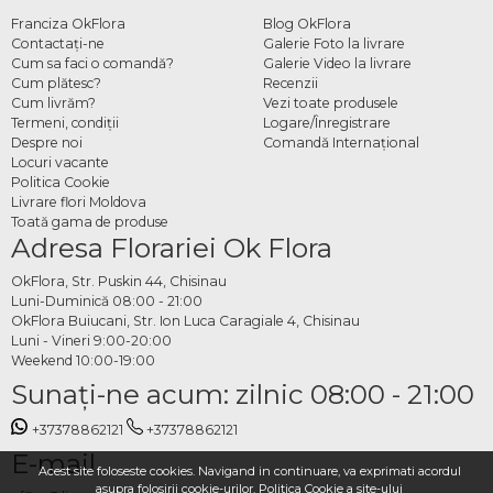
Franciza OkFlora
Blog OkFlora
Contactaţi-ne
Galerie Foto la livrare
Cum sa faci o comandă?
Galerie Video la livrare
Cum plătesc?
Recenzii
Cum livrăm?
Vezi toate produsele
Termeni, condiţii
Logare/Înregistrare
Despre noi
Comandă Internațional
Locuri vacante
Politica Cookie
Livrare flori Moldova
Toată gama de produse
Adresa Florariei Ok Flora
OkFlora, Str. Puskin 44, Chisinau
Luni-Duminică 08:00 - 21:00
OkFlora Buiucani, Str. Ion Luca Caragiale 4, Chisinau
Luni - Vineri 9:00-20:00
Weekend 10:00-19:00
Sunaţi-ne acum: zilnic 08:00 - 21:00
+37378862121
+37378862121
E-mail
Acest site foloseste cookies. Navigand in continuare, va exprimati acordul
asupra folosirii cookie-urilor.
Politica Cookie
a site-ului