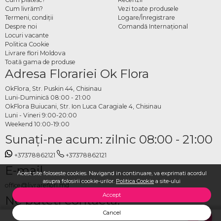
Cum livrăm?
Vezi toate produsele
Termeni, condiţii
Logare/Înregistrare
Despre noi
Comandă Internațional
Locuri vacante
Politica Cookie
Livrare flori Moldova
Toată gama de produse
Adresa Florariei Ok Flora
OkFlora, Str. Puskin 44, Chisinau
Luni-Duminică 08:00 - 21:00
OkFlora Buiucani, Str. Ion Luca Caragiale 4, Chisinau
Luni - Vineri 9:00-20:00
Weekend 10:00-19:00
Sunaţi-ne acum: zilnic 08:00 - 21:00
+37378862121
+37378862121
E-mail
Acest site foloseste cookies. Navigand in continuare, va exprimati acordul
asupra folosirii cookie-urilor.
Politica Cookie
a site-ului
office@livrareflori.md
Accept
Ne puteți contacta:
Cancel
whatsapp
,
messenger