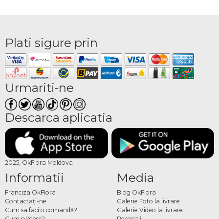
Plati sigure prin
Urmariti-ne
Descarca aplicatia
2025, OkFlora Moldova
Informatii
Media
Franciza OkFlora
Blog OkFlora
Contactaţi-ne
Galerie Foto la livrare
Cum sa faci o comandă?
Galerie Video la livrare
Cum plătesc?
Recenzii