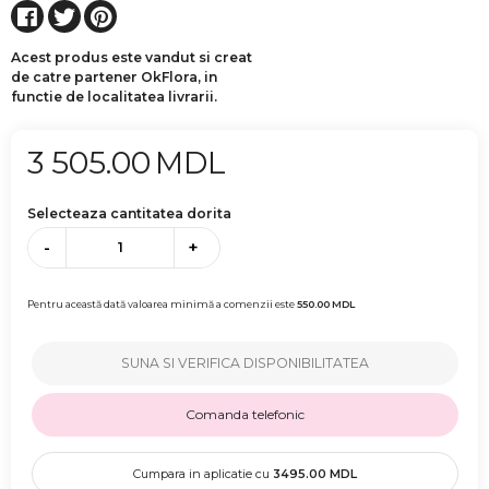
Acest produs este vandut si creat
de catre partener OkFlora, in
functie de localitatea livrarii.
3 505.00
MDL
Selecteaza cantitatea dorita
-
+
Pentru această dată valoarea minimă a comenzii este
550.00
MDL
SUNA SI VERIFICA DISPONIBILITATEA
Comanda telefonic
Cumpara in aplicatie cu
3495.00
MDL