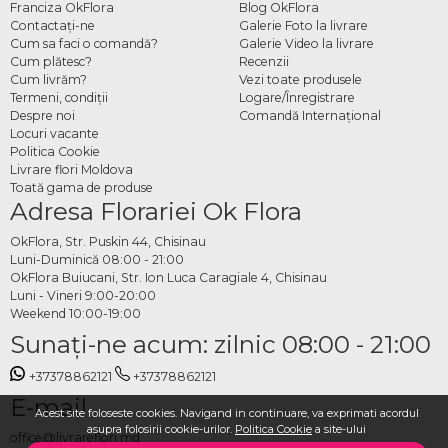
Franciza OkFlora
Blog OkFlora
Contactaţi-ne
Galerie Foto la livrare
Cum sa faci o comandă?
Galerie Video la livrare
Cum plătesc?
Recenzii
Cum livrăm?
Vezi toate produsele
Termeni, condiţii
Logare/Înregistrare
Despre noi
Comandă Internațional
Locuri vacante
Politica Cookie
Livrare flori Moldova
Toată gama de produse
Adresa Florariei Ok Flora
OkFlora, Str. Puskin 44, Chisinau
Luni-Duminică 08:00 - 21:00
OkFlora Buiucani, Str. Ion Luca Caragiale 4, Chisinau
Luni - Vineri 9:00-20:00
Weekend 10:00-19:00
Sunaţi-ne acum: zilnic 08:00 - 21:00
+37378862121
+37378862121
E-mail
Acest site foloseste cookies. Navigand in continuare, va exprimati acordul
asupra folosirii cookie-urilor.
Politica Cookie
a site-ului
office@livrareflori.md