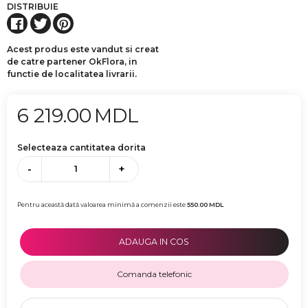
DISTRIBUIE
Acest produs este vandut si creat
de catre partener OkFlora, in
functie de localitatea livrarii.
6 219.00
MDL
Selecteaza cantitatea dorita
-
+
Pentru această dată valoarea minimă a comenzii este
550.00
MDL
ADAUGA IN COS
Comanda telefonic