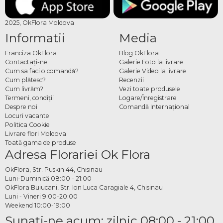
2025, OkFlora Moldova
Informatii
Media
Franciza OkFlora
Blog OkFlora
Contactaţi-ne
Galerie Foto la livrare
Cum sa faci o comandă?
Galerie Video la livrare
Cum plătesc?
Recenzii
Cum livrăm?
Vezi toate produsele
Termeni, condiţii
Logare/Înregistrare
Despre noi
Comandă Internațional
Locuri vacante
Politica Cookie
Livrare flori Moldova
Toată gama de produse
Adresa Florariei Ok Flora
OkFlora, Str. Puskin 44, Chisinau
Luni-Duminică 08:00 - 21:00
OkFlora Buiucani, Str. Ion Luca Caragiale 4, Chisinau
Luni - Vineri 9:00-20:00
Weekend 10:00-19:00
Sunaţi-ne acum: zilnic 08:00 - 21:00