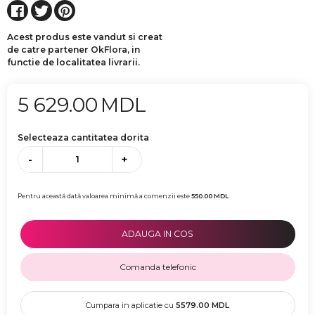
Acest produs este vandut si creat
de catre partener OkFlora, in
functie de localitatea livrarii.
5 629.00
MDL
Selecteaza cantitatea dorita
-
+
Pentru această dată valoarea minimă a comenzii este
550.00
MDL
ADAUGA IN COS
Comanda telefonic
Cumpara in aplicatie cu
5579.00
MDL