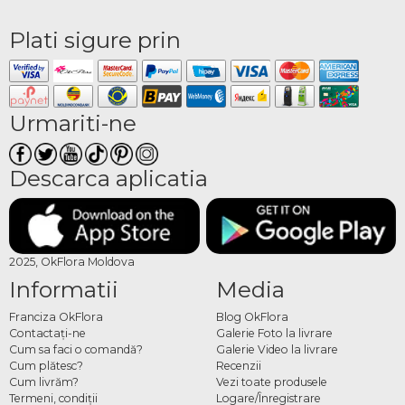
Plati sigure prin
Urmariti-ne
Descarca aplicatia
2025, OkFlora Moldova
Informatii
Media
Franciza OkFlora
Blog OkFlora
Contactaţi-ne
Galerie Foto la livrare
Cum sa faci o comandă?
Galerie Video la livrare
Cum plătesc?
Recenzii
Cum livrăm?
Vezi toate produsele
Termeni, condiţii
Logare/Înregistrare