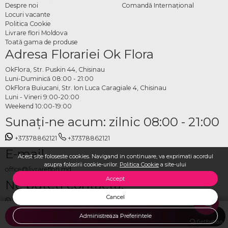
Despre noi
Comandă Internațional
Locuri vacante
Politica Cookie
Livrare flori Moldova
Toată gama de produse
Adresa Florariei Ok Flora
OkFlora, Str. Puskin 44, Chisinau
Luni-Duminică 08:00 - 21:00
OkFlora Buiucani, Str. Ion Luca Caragiale 4, Chisinau
Luni - Vineri 9:00-20:00
Weekend 10:00-19:00
Sunaţi-ne acum: zilnic 08:00 - 21:00
+37378862121
+37378862121
E-mail
Acest site foloseste cookies. Navigand in continuare, va exprimati acordul
asupra folosirii cookie-urilor.
Politica Cookie
a site-ului
office@livrareflori.md
Accept
Ne puteți contacta:
Cancel
whatsapp
,
messenger
Administreaza Preferintele
ADAUGA IN COS