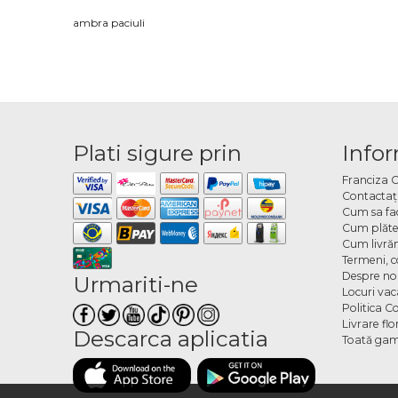
ambra paciuli
Plati sigure prin
Infor
Franciza 
Contactaţ
Cum sa fa
Cum plăte
Cum livră
Termeni, co
Despre no
Urmariti-ne
Locuri va
Politica C
Livrare fl
Descarca aplicatia
Toată gam