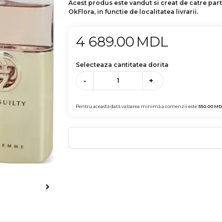
Acest produs este vandut si creat de catre par
OkFlora, in functie de localitatea livrarii.
4 689.00
MDL
Selecteaza cantitatea dorita
-
+
Pentru această dată valoarea minimă a comenzii este
550.00
MD