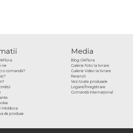
matii
Media
OkFlora
Blog OkFlora
i-ne
Galerie Foto la livrare
ci o comandă?
Galerie Video la livrare
sc?
Recenzii
m?
Vezi toate produsele
ndiţii
Logare/Înregistrare
i
Comandă Internațional
cante
ookie
ori Moldova
a de produse