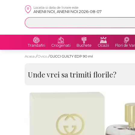
Locatia si data de livrare este
ANENII NOI, ANENII NOI 2026-08-07
Trandafiri
Criogenati
Buchete
Ocazii
Flori de Va
Acasa
/
Ovico
/
GUCCI GUILTY EDP 90 ml
Unde vrei sa trimiti florile?