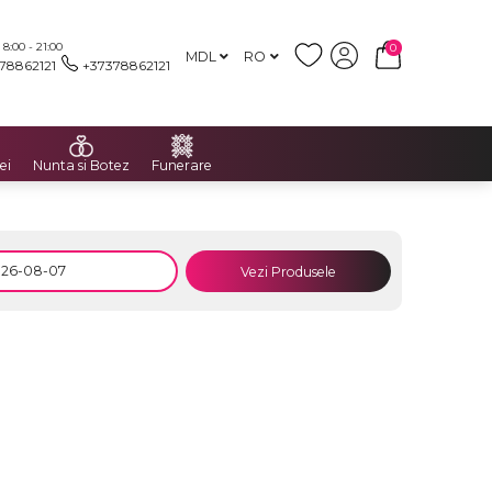
:00 - 21:00
0
MDL
RO
78862121
+37378862121
ei
Nunta si Botez
Funerare
Vezi Produsele