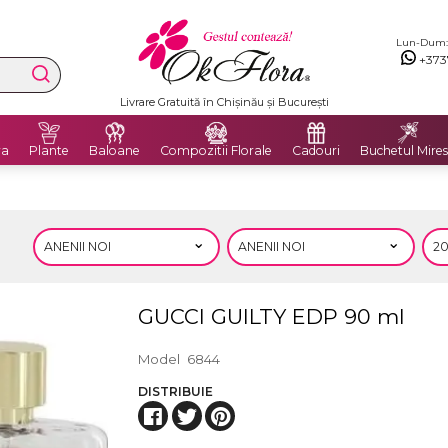
Lun-Dum: 8
+373
Livrare Gratuită în Chișinău și București
ra
Plante
Baloane
Compozitii Florale
Cadouri
Buchetul Mires
GUCCI GUILTY EDP 90 ml
Model
6844
DISTRIBUIE