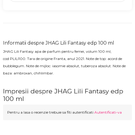
Informatii despre JHAG Lili Fantasy edp 100 ml
JHAG Lili Fantasy
apa de parfum pentru femei, volum 100 ml,
cod
PLILI100
.
Tara de origine Franta, anul 2021.
Note de top:
acord de
bubblegum
. Note de mijloc: iasomie absolut, tuberoza absolut
. Note de
baza:
ambroxan, chihlimbar.
Impresii despre JHAG Lili Fantasy edp
100 ml
Pentru a lasa o recenzie trebuie sa fiti autentificati
Autentificati-va