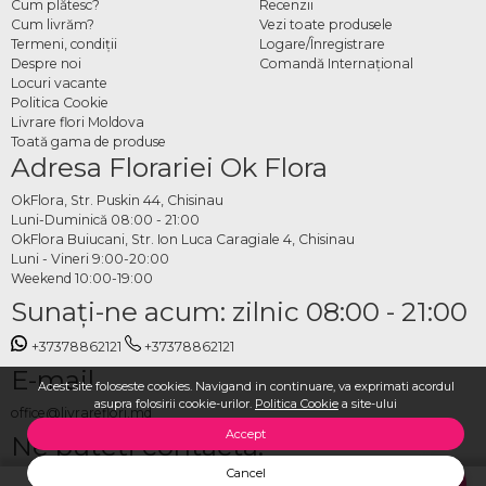
Cum plătesc?
Recenzii
Cum livrăm?
Vezi toate produsele
Termeni, condiţii
Logare/Înregistrare
Despre noi
Comandă Internațional
Locuri vacante
Politica Cookie
Livrare flori Moldova
Toată gama de produse
Adresa Florariei Ok Flora
OkFlora, Str. Puskin 44, Chisinau
Luni-Duminică 08:00 - 21:00
OkFlora Buiucani, Str. Ion Luca Caragiale 4, Chisinau
Luni - Vineri 9:00-20:00
Weekend 10:00-19:00
Sunaţi-ne acum: zilnic 08:00 - 21:00
+37378862121
+37378862121
E-mail
Acest site foloseste cookies. Navigand in continuare, va exprimati acordul
asupra folosirii cookie-urilor.
Politica Cookie
a site-ului
office@livrareflori.md
Accept
Ne puteți contacta:
Cancel
whatsapp
,
messenger