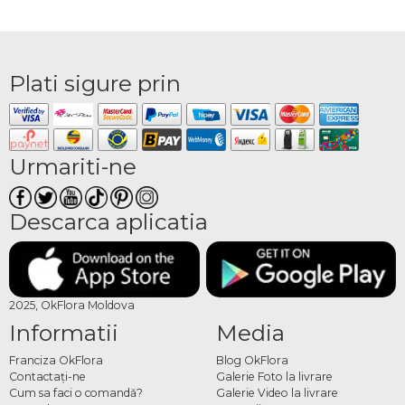
Plati sigure prin
Urmariti-ne
Descarca aplicatia
2025, OkFlora Moldova
Informatii
Media
Franciza OkFlora
Blog OkFlora
Contactaţi-ne
Galerie Foto la livrare
Cum sa faci o comandă?
Galerie Video la livrare