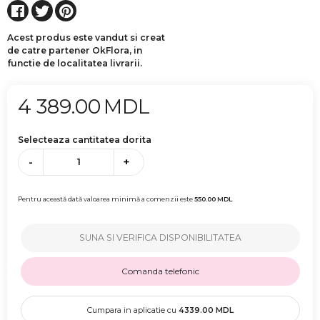
Acest produs este vandut si creat
de catre partener OkFlora, in
functie de localitatea livrarii.
4 389.00
MDL
Selecteaza cantitatea dorita
-
+
Pentru această dată valoarea minimă a comenzii este
550.00
MDL
SUNA SI VERIFICA DISPONIBILITATEA
Comanda telefonic
Cumpara in aplicatie cu
4339.00
MDL