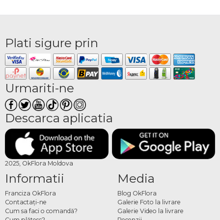
Plati sigure prin
Urmariti-ne
Descarca aplicatia
2025, OkFlora Moldova
Informatii
Media
Franciza OkFlora
Blog OkFlora
Contactaţi-ne
Galerie Foto la livrare
Cum sa faci o comandă?
Galerie Video la livrare
Cum plătesc?
Recenzii