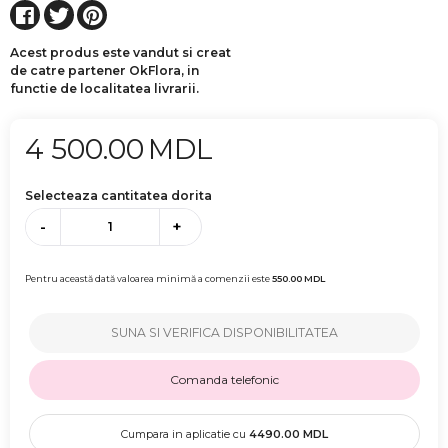
Acest produs este vandut si creat
de catre partener OkFlora, in
functie de localitatea livrarii.
4 500.00
MDL
Selecteaza cantitatea dorita
-
+
Pentru această dată valoarea minimă a comenzii este
550.00
MDL
SUNA SI VERIFICA DISPONIBILITATEA
Comanda telefonic
Cumpara in aplicatie cu
4490.00
MDL