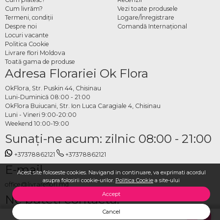
Cum livrăm?
Vezi toate produsele
Termeni, condiţii
Logare/Înregistrare
Despre noi
Comandă Internațional
Locuri vacante
Politica Cookie
Livrare flori Moldova
Toată gama de produse
Adresa Florariei Ok Flora
OkFlora, Str. Puskin 44, Chisinau
Luni-Duminică 08:00 - 21:00
OkFlora Buiucani, Str. Ion Luca Caragiale 4, Chisinau
Luni - Vineri 9:00-20:00
Weekend 10:00-19:00
Sunaţi-ne acum: zilnic 08:00 - 21:00
+37378862121
+37378862121
E-mail
Acest site foloseste cookies. Navigand in continuare, va exprimati acordul
asupra folosirii cookie-urilor.
Politica Cookie
a site-ului
office@livrareflori.md
Accept
Ne puteți contacta:
Cancel
whatsapp
,
messenger