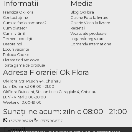
Informatii
Media
Franciza OkFlora
Blog OkFlora
Contactaţi-ne
Galerie Foto la livrare
Cum sa faci o comandă?
Galerie Video la livrare
Cum plătesc?
Recenzii
Cum livrăm?
Vezi toate produsele
Termeni, condiţii
Logare/Înregistrare
Despre noi
Comandă Internațional
Locuri vacante
Politica Cookie
Livrare flori Moldova
Toată gama de produse
Adresa Florariei Ok Flora
OkFlora, Str. Puskin 44, Chisinau
Luni-Duminică 08:00 - 21:00
OkFlora Buiucani, Str. Ion Luca Caragiale 4, Chisinau
Luni - Vineri 9:00-20:00
Weekend 10:00-19:00
Sunaţi-ne acum: zilnic 08:00 - 21:00
+37378862121
+37378862121
E-mail