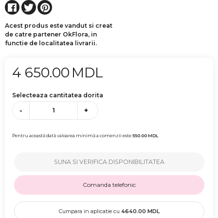
Acest produs este vandut si creat
de catre partener OkFlora, in
functie de localitatea livrarii.
4 650.00
MDL
Selecteaza cantitatea dorita
-
+
Pentru această dată valoarea minimă a comenzii este
550.00
MDL
SUNA SI VERIFICA DISPONIBILITATEA
Comanda telefonic
Cumpara in aplicatie cu
4640.00
MDL