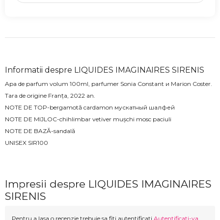
Informatii despre LIQUIDES IMAGINAIRES SIRENIS
Apa de parfum volum 100ml, parfumer
Sonia Constant и Marion Coster.
Tara de origine Franța, 2022 an.
NOTE DE TOP-bergamotă cardamon мускатный шалфей
NOTE DE MIJLOC-chihlimbar vetiver mușchi mosc paciuli
NOTE DE BAZĂ-sandală
UNISEX
SIR100
Impresii despre LIQUIDES IMAGINAIRES
SIRENIS
Pentru a lasa o recenzie trebuie sa fiti autentificati
Autentificati-va