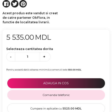
Acest produs este vandut si creat
de catre partener OkFlora, in
functie de localitatea livrarii.
5 535.00
MDL
Selecteaza cantitatea dorita
-
+
Pentru această dată valoarea minimă a comenzii este
550.00
MDL
ADAUGA IN COS
Comanda telefonic
Cumpara in aplicatie cu
5525.00
MDL