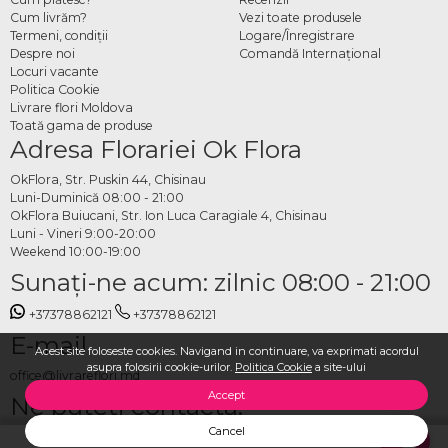
Cum livrăm?
Vezi toate produsele
Termeni, condiţii
Logare/Înregistrare
Despre noi
Comandă Internațional
Locuri vacante
Politica Cookie
Livrare flori Moldova
Toată gama de produse
Adresa Florariei Ok Flora
OkFlora, Str. Puskin 44, Chisinau
Luni-Duminică 08:00 - 21:00
OkFlora Buiucani, Str. Ion Luca Caragiale 4, Chisinau
Luni - Vineri 9:00-20:00
Weekend 10:00-19:00
Sunaţi-ne acum: zilnic 08:00 - 21:00
+37378862121
+37378862121
E-mail
Acest site foloseste cookies. Navigand in continuare, va exprimati acordul
asupra folosirii cookie-urilor.
Politica Cookie
a site-ului
office@livrareflori.md
Accept
Ne puteți contacta:
Cancel
whatsapp
,
messenger