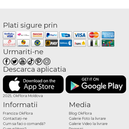
Plati sigure prin
Urmariti-ne
Descarca aplicatia
2025, OkFlora Moldova
Informatii
Media
Franciza OkFlora
Blog OkFlora
Contactaţi-ne
Galerie Foto la livrare
Cum sa faci o comandă?
Galerie Video la livrare
Cum plătesc?
Recenzii