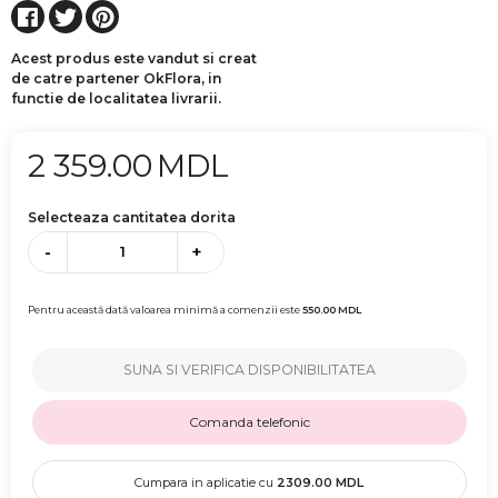
Acest produs este vandut si creat
de catre partener OkFlora, in
functie de localitatea livrarii.
2 359.00
MDL
Selecteaza cantitatea dorita
-
+
Pentru această dată valoarea minimă a comenzii este
550.00
MDL
SUNA SI VERIFICA DISPONIBILITATEA
Comanda telefonic
Cumpara in aplicatie cu
2309.00
MDL