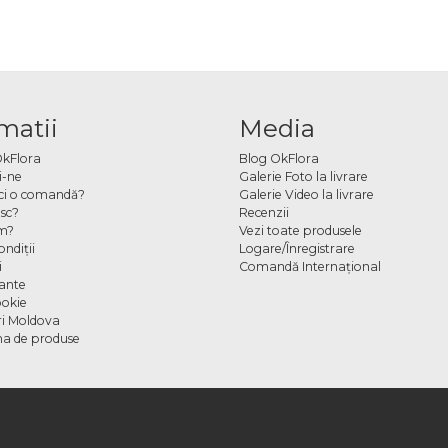
matii
Media
OkFlora
Blog OkFlora
i-ne
Galerie Foto la livrare
ci o comandă?
Galerie Video la livrare
sc?
Recenzii
m?
Vezi toate produsele
ndiţii
Logare/Înregistrare
i
Comandă Internațional
cante
ookie
ori Moldova
a de produse