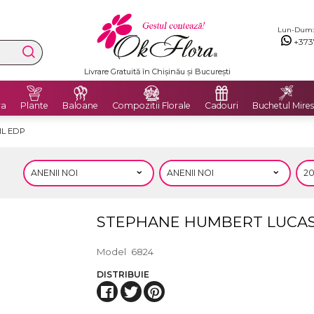
Lun-Dum: 8
+373
Livrare Gratuită în Chișinău și București
ra
Plante
Baloane
Compozitii Florale
Cadouri
Buchetul Mires
ML EDP
STEPHANE HUMBERT LUCAS 7
Model
6824
DISTRIBUIE