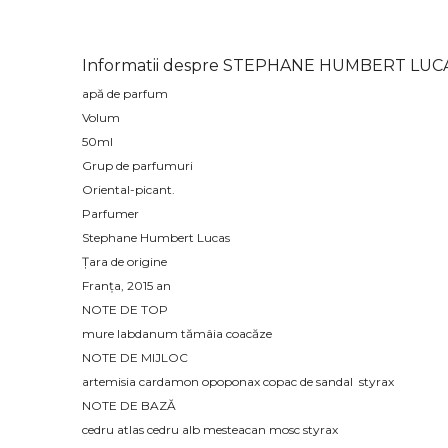
Informatii despre STEPHANE HUMBERT LUCAS
apă de parfum
Volum
50ml
Grup de parfumuri
Oriental-picant.
Parfumer
Stephane Humbert Lucas
Țara de origine
Franța, 2015 an
NOTE DE TOP
mure labdanum tămâia coacăze
NOTE DE MIJLOC
artemisia cardamon opoponax copac de sandal styrax
NOTE DE BAZĂ
cedru atlas cedru alb mesteacan mosc styrax