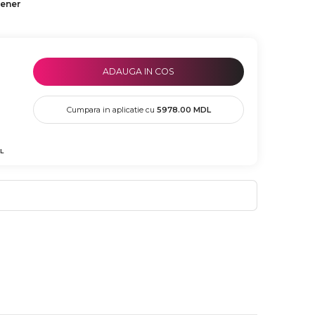
tener
ADAUGA IN COS
Cumpara in aplicatie cu
5978.00
MDL
L