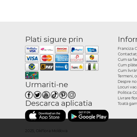
Plati sigure prin
Infor
Franciza 
Contactaţ
Cum sa fa
Cum plăte
Cum livră
Termeni, co
Despre no
Urmariti-ne
Locuri va
Politica C
Livrare fl
Descarca aplicatia
Toată gam
2025, OkFlora Moldova