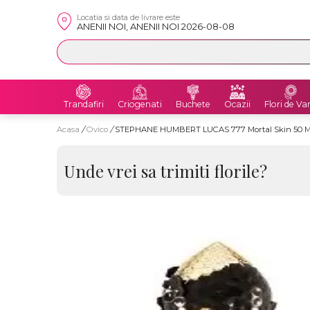
Locatia si data de livrare este
ANENII NOI, ANENII NOI 2026-08-08
Trandafiri
Criogenati
Buchete
Ocazii
Flori de Va
Acasa
/
Ovico
/
STEPHANE HUMBERT LUCAS 777 Mortal Skin 50 
Unde vrei sa trimiti florile?