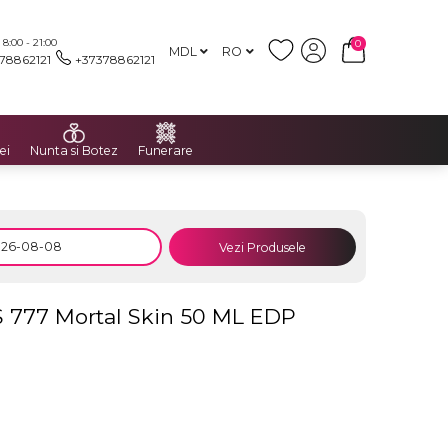
:00 - 21:00
0
MDL
RO
78862121
+37378862121
ei
Nunta si Botez
Funerare
Vezi Produsele
77 Mortal Skin 50 ML EDP