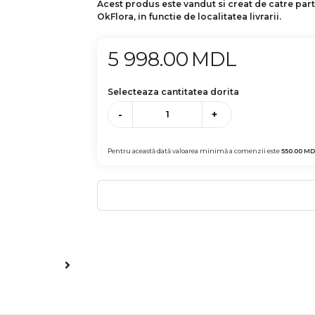
Acest produs este vandut si creat de catre par
OkFlora, in functie de localitatea livrarii.
5 998.00
MDL
Selecteaza cantitatea dorita
-
+
Pentru această dată valoarea minimă a comenzii este
550.00
MD