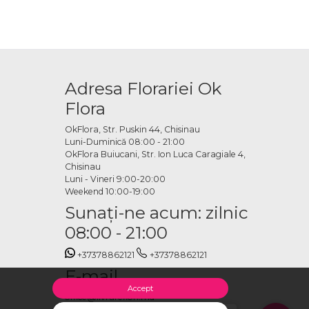
Adresa Florariei Ok
Flora
OkFlora, Str. Puskin 44, Chisinau
Luni-Duminică 08:00 - 21:00
OkFlora Buiucani, Str. Ion Luca Caragiale 4,
Chisinau
Luni - Vineri 9:00-20:00
Weekend 10:00-19:00
Sunaţi-ne acum: zilnic
08:00 - 21:00
+37378862121
+37378862121
E-mail
Accept
office@livrareflori.md