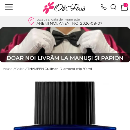
0
Locatia si data de livrare este
ANENII NOI, ANENII NOI 2026-08-07
Acasa
/
Ovico
/
THAMEEN Cullinan Diamond edp 50 ml