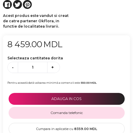
Acest produs este vandut si creat
de catre partener OkFlora, in
functie de localitatea livrarii.
8 459.00
MDL
Selecteaza cantitatea dorita
-
+
Pentru această dată valoarea minimă a comenzii este
550.00
MDL
ADAUGA IN COS
Comanda telefonic
Cumpara in aplicatie cu
8359.00
MDL