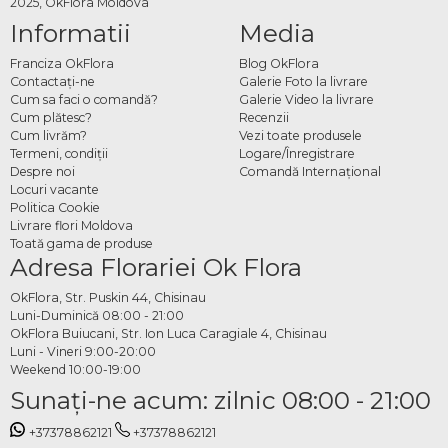
2025, OkFlora Moldova
Informatii
Media
Franciza OkFlora
Blog OkFlora
Contactaţi-ne
Galerie Foto la livrare
Cum sa faci o comandă?
Galerie Video la livrare
Cum plătesc?
Recenzii
Cum livrăm?
Vezi toate produsele
Termeni, condiţii
Logare/Înregistrare
Despre noi
Comandă Internațional
Locuri vacante
Politica Cookie
Livrare flori Moldova
Toată gama de produse
Adresa Florariei Ok Flora
OkFlora, Str. Puskin 44, Chisinau
Luni-Duminică 08:00 - 21:00
OkFlora Buiucani, Str. Ion Luca Caragiale 4, Chisinau
Luni - Vineri 9:00-20:00
Weekend 10:00-19:00
Sunaţi-ne acum: zilnic 08:00 - 21:00
+37378862121
+37378862121