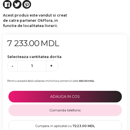
Acest produs este vandut si creat
de catre partener OkFlora, in
functie de localitatea livrarii.
7 233.00
MDL
Selecteaza cantitatea dorita
-
+
Pentru această dată valoarea minimă a comenzii este
550.00
MDL
ADAUGA IN COS
Comanda telefonic
Cumpara in aplicatie cu
7223.00
MDL