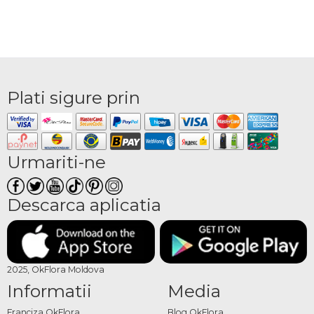
Plati sigure prin
Urmariti-ne
Descarca aplicatia
2025, OkFlora Moldova
Informatii
Media
Franciza OkFlora
Blog OkFlora