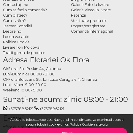
Contactaţi-ne
Galerie Foto la livrare
Cum sa faci o comandă?
Galerie Video la livrare
Cum plătesc?
Recenzii
Cum livrăm?
Vezi toate produsele
Termeni, condiţii
Logare/Înregistrare
Despre noi
Comandă Internațional
Locuri vacante
Politica Cookie
Livrare flori Moldova
Toată gama de produse
Adresa Florariei Ok Flora
OkFlora, Str. Puskin 44, Chisinau
Luni-Duminică 08:00 - 21:00
OkFlora Buiucani, Str. Ion Luca Caragiale 4, Chisinau
Luni - Vineri 9:00-20:00
Weekend 10:00-19:00
Sunaţi-ne acum: zilnic 08:00 - 21:00
+37378862121
+37378862121
E-mail
Acest site foloseste cookies. Navigand in continuare, va exprimati acordul
asupra folosirii cookie-urilor.
Politica Cookie
a site-ului
office@livrareflori.md
Accept