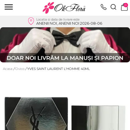
0
Locatia si data de livrare este
ANENII NOI, ANENII NOI 2026-08-06
Acasa
/
Ovico
/
YVES SAINT LAURENT L'HOMME 40ML