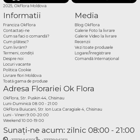
2025, OkFlora Moldova
Informatii
Media
Franciza OkFlora
Blog OkFlora
Contactaţi-ne
Galerie Foto la livrare
Cum sa faci o comandă?
Galerie Video la livrare
Cum plătesc?
Recenzii
Cum livrăm?
Vezi toate produsele
Termeni, condiţii
Logare/Înregistrare
Despre noi
Comandă Internațional
Locuri vacante
Politica Cookie
Livrare flori Moldova
Toată gama de produse
Adresa Florariei Ok Flora
OkFlora, Str. Puskin 44, Chisinau
Luni-Duminică 08:00 - 21:00
OkFlora Buiucani, Str. Ion Luca Caragiale 4, Chisinau
Luni - Vineri 9:00-20:00
Weekend 10:00-19:00
Sunaţi-ne acum: zilnic 08:00 - 21:00