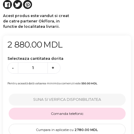
Acest produs este vandut si creat
de catre partener OkFlora, in
functie de localitatea livrarii.
2 880.00
MDL
Selecteaza cantitatea dorita
-
+
Pentru această dată valoarea minimă a comenzii este
550.00
MDL
SUNA SI VERIFICA DISPONIBILITATEA
Comanda telefonic
Cumpara in aplicatie cu
2780.00
MDL