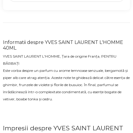
Informatii despre YVES SAINT LAURENT L'HOMME
40ML
YVES SAINT LAURENT L'HOMME, Țara de origine Franța, PENTRU
BĂRBAȚI
Este vorba despre un parfum cu arome lemnoase senzuale, bergamotă și
piper alb care atrag atenția. Aceste note te ghidează delicat către esența de
ghimbir, frunzele de violete și florile de busuioc. În final, parfumul se
înrădăcinează într-o complexitate condimentată, cu esențe bogate de
vetiver, boabe tonka și cedru.
Impresii despre YVES SAINT LAURENT