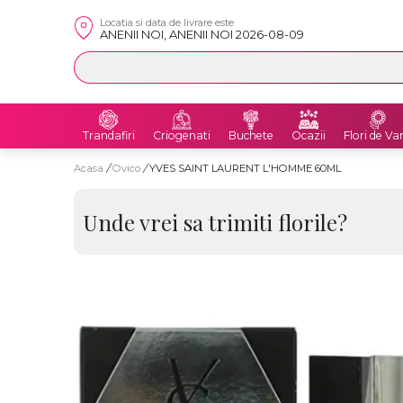
Locatia si data de livrare este
ANENII NOI, ANENII NOI 2026-08-09
Trandafiri
Criogenati
Buchete
Ocazii
Flori de Va
Acasa
/
Ovico
/
YVES SAINT LAURENT L'HOMME 60ML
Unde vrei sa trimiti florile?