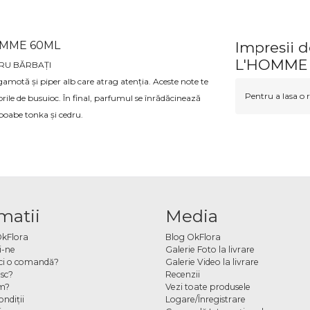
HOMME 60ML
Impresii 
L'HOMME
NTRU BĂRBAȚI
otă și piper alb care atrag atenția. Aceste note te
Pentru a lasa o r
lorile de busuioc. În final, parfumul se înrădăcinează
boabe tonka și cedru.
matii
Media
OkFlora
Blog OkFlora
i-ne
Galerie Foto la livrare
ci o comandă?
Galerie Video la livrare
sc?
Recenzii
m?
Vezi toate produsele
ndiţii
Logare/Înregistrare