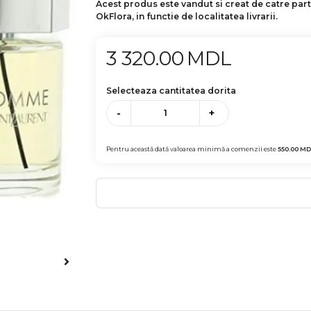
Acest produs este vandut si creat de catre par
OkFlora, in functie de localitatea livrarii.
3 320.00
MDL
Selecteaza cantitatea dorita
-
+
Pentru această dată valoarea minimă a comenzii este
550.00
MD