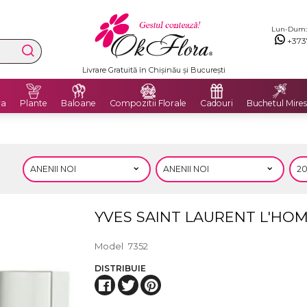
Lun-Dum: 8
+373
Livrare Gratuită în Chișinău și București
ra
Plante
Baloane
Compozitii Florale
Cadouri
Buchetul Mires
YVES SAINT LAURENT L'HO
Model
7352
DISTRIBUIE