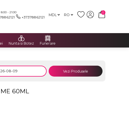
:00 - 21:00
0
MDL
RO
78862121
+37378862121
ei
Nunta si Botez
Funerare
Vezi Produsele
MME 60ML