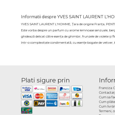
Informatii despre YVES SAINT LAURENT L'
YVES SAINT LAURENT L'HOMME, Țara de origine Franța, PE
Este vorba despre un parfum cu arome lemnoase senzuale, bergam
ghidează delicat către esența de ghimbir, frunzele de violete și f
într-o complexitate condimentată, cu esențe bogate de vetiver, 
Plati sigure prin
Infor
Franciza 
Contactaţ
Cum sa fa
Cum plăte
Cum livră
Termeni, co