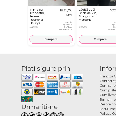
Inima cu
Lădiță cu 3
1835,00
179
Trandafiri,
Sticle de Vin,
MDL
Ferrero
Struguri și
Rocher si
Meteorit
Baileys
Pret in
P
aplicatia
apl
#4926
OkFlora
#2989
Ok
1789,00 MDL
1699,0
Cumpara
Cumpara
Plati sigure prin
Infor
Franciza 
Contactaţ
Cum sa fa
Cum plăte
Cum livră
Termeni, co
Despre no
Urmariti-ne
Locuri va
Politica C