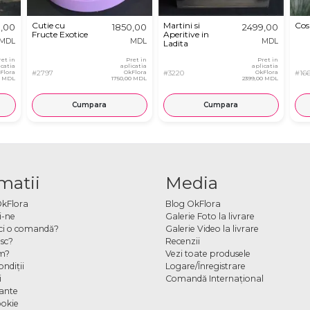
Cutie cu
Martini si
Cos
9,00
1850,00
2499,00
Fructe Exotice
Aperitive in
MDL
MDL
MDL
Ladita
ret in
Pret in
Pret in
icatia
aplicatia
aplicatia
Flora
#2797
OkFlora
#3220
OkFlora
#16
0 MDL
1750,00 MDL
2399,00 MDL
Cumpara
Cumpara
matii
Media
OkFlora
Blog OkFlora
i-ne
Galerie Foto la livrare
ci o comandă?
Galerie Video la livrare
sc?
Recenzii
m?
Vezi toate produsele
ndiţii
Logare/Înregistrare
i
Comandă Internațional
cante
ookie