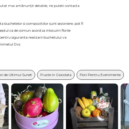
tat mai amănunțit detaliile, ne puteti contacta
a buchetelor si compozitiilor sunt sezoniere, pot fi
ptul ca de comun acord sa inlocuim florile
pentru siguranta realizarii buchetului va
nimetul Dvs.
ori de Ultimul Sunet
Fructe in Ciocolata
Flori Pentru Evenimente