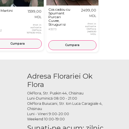
Cos cadou cu
2499,00
 Martini
Ladita cu
1599,00
Spumant
Fructe, Ceai,
MDL
Purcari
MDL
Cafea si
Cuvee,
Dulciuri
Struguri si
Pret in
Pret in
aplicatia
aplicatia
Cascaval
#3573
OkFlora
62
OkFlora
#5084
2469,00
1579,00 MDL
MDL
Cumpara
Cump
Cumpara
Adresa Florariei Ok
Flora
OkFlora, Str. Puskin 44, Chisinau
Luni-Duminică 08:00 - 21:00
OkFlora Buiucani, Str. Ion Luca Caragiale 4,
Chisinau
Luni - Vineri 9:00-20:00
Weekend 10:00-19:00
Sunaţi-ne acum: zilnic