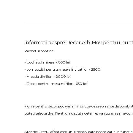
Informatii despre Decor Alb-Mov pentru nunta
Pachetul contine:
- buchetul miresei - 850 lei;
- compozitii pentru mesele invitatilor - 2500;
- Arcada din flori - 2000 lei;
- Decor pentru masa mirilor - 650 lei;
Florile pentru decor pot varia in functie de sezon si de disponibi
puteti selecta dvs. Pentru a discuta detaliile, va rugam sa ne cont
Atentie! Pretul afisat este unul relativ care poate varia în funcție