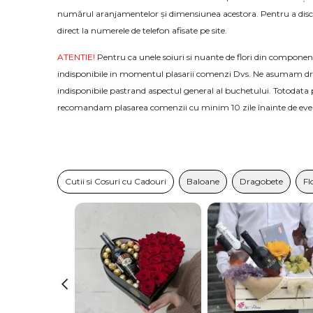
numărul aranjamentelor și dimensiunea acestora. Pentru a discu
direct la numerele de telefon afisate pe site.
ATENTIE!
Pentru ca unele soiuri si nuante de flori din component
indisponibile in momentul plasarii comenzi Dvs. Ne asumam dre
indisponibile pastrand aspectul general al buchetului. Totodata 
recomandam plasarea comenzii cu minim 10 zile înainte de eve
Cutii si Cosuri cu Cadouri
Baloane
Dragobete
Fl