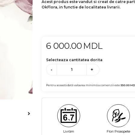
Acest produs este vandut si creat de catre par
OkFlora, in functie de localitatea livrarii.
6 000.00
MDL
Selecteaza cantitatea dorita
-
+
Pentru această dată valoarea minimă a comenzii este
550.00
MD
Livrăm
Flori Proaspete