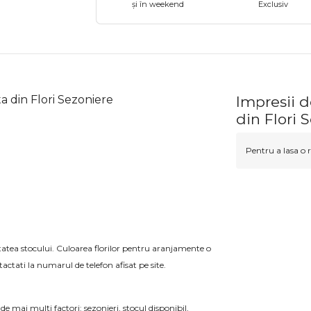
și în weekend
Exclusiv
 din Flori Sezoniere
Impresii 
din Flori 
Pentru a lasa o r
litatea stocului. Culoarea florilor pentru aranjamente o
actati la numarul de telefon afisat pe site.
 de mai mulți factori: sezonieri, stocul disponibil,