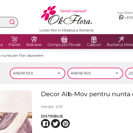
Lun-Dum: 8
+373
Livrare Gratuită în Chișinău și București
ra
Plante
Baloane
Compozitii Florale
Cadouri
Buchetul Mires
 nunta din Flori Sezoniere
Decor Alb-Mov pentru nunta d
Model
4131
DISTRIBUIE