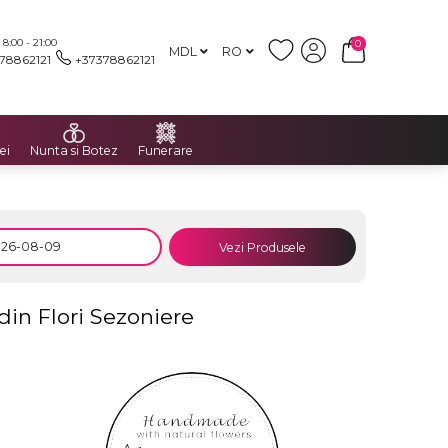
:00 - 21:00
0
MDL
RO
78862121
+37378862121
ei
Nunta si Botez
Funerare
Vezi Produsele
in Flori Sezoniere