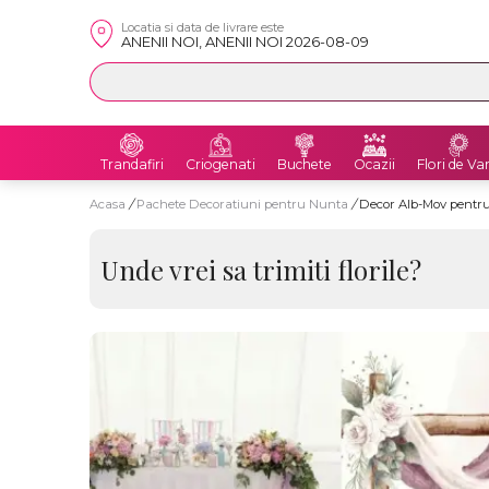
Locatia si data de livrare este
ANENII NOI, ANENII NOI 2026-08-09
Trandafiri
Criogenati
Buchete
Ocazii
Flori de Va
Acasa
/
Pachete Decoratiuni pentru Nunta
/
Decor Alb-Mov pentru
Unde vrei sa trimiti florile?