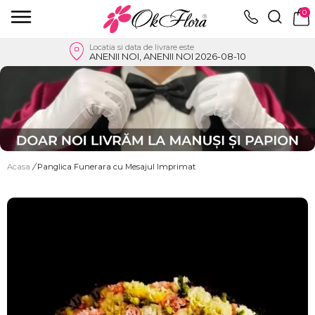
0
Locatia si data de livrare este
ANENII NOI, ANENII NOI 2026-08-10
Acasa
/
Panglica Funerara cu Mesajul Imprimat