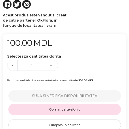
Acest produs este vandut si creat
de catre partener OkFlora, in
functie de localitatea livrarii.
100.00
MDL
Selecteaza cantitatea dorita
-
+
Pentru această dată valoarea minimă a comenzii este
550.00
MDL
SUNA SI VERIFICA DISPONIBILITATEA
Comanda telefonic
Cumpara in aplicatie