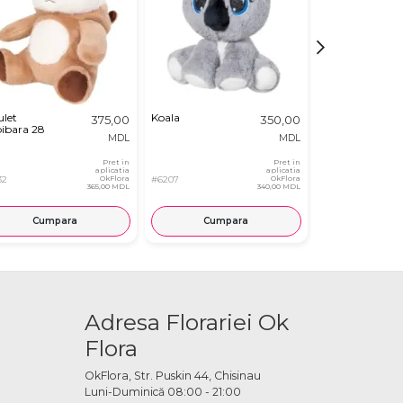
ulet
Koala
Iepuras in
375,00
350,00
ibara 28
Morcov
MDL
MDL
Pret in
Pret in
aplicatia
aplicatia
32
OkFlora
#6207
OkFlora
#8419
365,00 MDL
340,00 MDL
Cumpara
Cumpara
Cump
Adresa Florariei Ok
Flora
OkFlora, Str. Puskin 44, Chisinau
Luni-Duminică 08:00 - 21:00