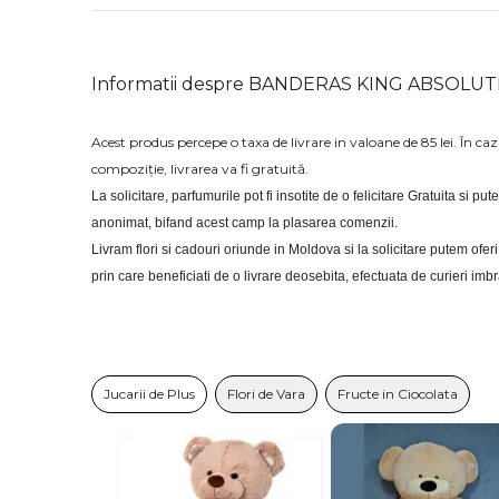
Informatii despre BANDERAS KING ABSOLU
Acest produs percepe o taxa de livrare in valoane de 85 lei. În c
compoziție, livrarea va fi gratuită.
La solicitare, parfumurile pot fi insotite de o felicitare Gratuita si put
anonimat, bifand acest camp la plasarea comenzii.
Livram flori si cadouri oriunde in Moldova si la solicitare putem of
prin care beneficiati de o livrare deosebita, efectuata de curieri im
Jucarii de Plus
Flori de Vara
Fructe in Ciocolata