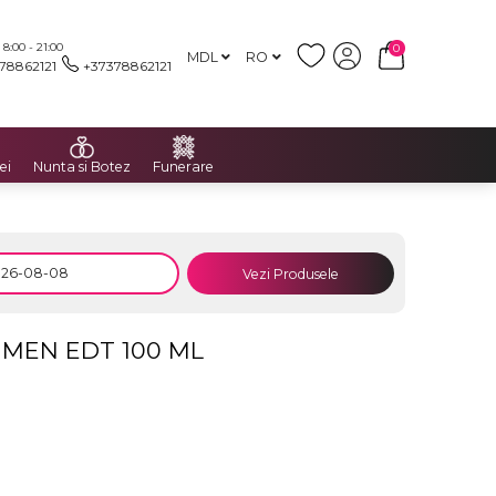
:00 - 21:00
0
MDL
RO
78862121
+37378862121
ei
Nunta si Botez
Funerare
Vezi Produsele
MEN EDT 100 ML