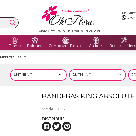
Lun-Dum: 8
+373
Livrare Gratuită în Chișinău și București
ra
Plante
Baloane
Compozitii Florale
Cadouri
Buchetul Mires
MEN EDT 100 ML
BANDERAS KING ABSOLUTE 
Model
3944
DISTRIBUIE