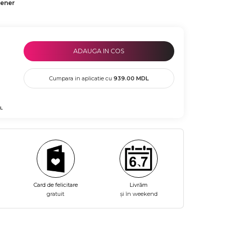
tener
ADAUGA IN COS
Cumpara in aplicatie cu
939.00
MDL
L
Card de felicitare
Livrăm
gratuit
și în weekend