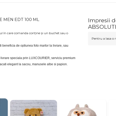
TE MEN EDT 100 ML
Impresii
ABSOLUTE
azul în care comanda conține și un buchet sau o
Pentru a lasa o r
eti beneficia de optiunea foto martor la livrare, sau 
eri livrare speciala prin LUXCOURIER, serviciu premium 
bracati elegant la sacou, manusele albe si papion.