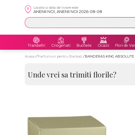
Locatia si data de livrare este
ANENII NOI, ANENII NOI 2026-08-08
Trandafiri
Criogenati
Buchete
Ocazii
Flori de Va
Acasa
/
Parfumuri pentru Barbati
/
BANDERAS KING ABSOLUTE 
Unde vrei sa trimiti florile?