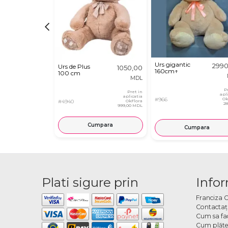
Urs gigantic
2990
Urs de Plus
1050,00
160cm↑
100 cm
MDL
P
Pret in
apl
aplicatia
#966
Ok
#4940
OkFlora
2
999,00 MDL
Cumpara
Cumpara
Plati sigure prin
Infor
Franciza 
Contactaţ
Cum sa fa
Cum plăte