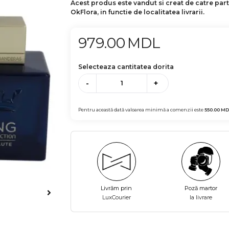
Acest produs este vandut si creat de catre par
OkFlora, in functie de localitatea livrarii.
979.00
MDL
Selecteaza cantitatea dorita
-
+
Pentru această dată valoarea minimă a comenzii este
550.00
MD
Livrăm prin
Poză martor
LuxCourier
la livrare