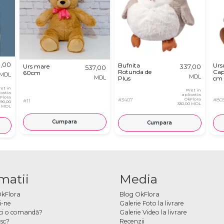
,00
Bufnita
Urs
Urs mare
337,00
537,00
Rotunda de
Cap
60cm
MDL
MDL
MDL
Plus
cm
ret in
Pret in
icatia
aplicatia
Flora
#3407
OkFlora
#80
#11
890,00
330,00 MDL
MDL
Cumpara
Cumpara
matii
Media
OkFlora
Blog OkFlora
i-ne
Galerie Foto la livrare
ci o comandă?
Galerie Video la livrare
sc?
Recenzii