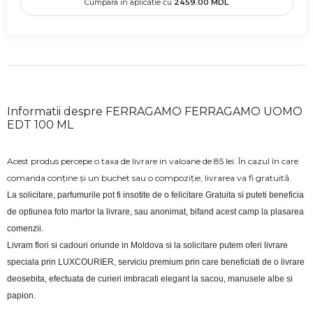
Cumpara in aplicatie cu
2459.00
MDL
Informatii despre FERRAGAMO FERRAGAMO UOMO
EDT 100 ML
Acest produs percepe o taxa de livrare in valoane de 85 lei. În cazul în care
comanda conține și un buchet sau o compoziție, livrarea va fi gratuită.
La solicitare, parfumurile pot fi insotite de o felicitare Gratuita si puteti beneficia 
de optiunea foto martor la livrare, sau anonimat, bifand acest camp la plasarea 
comenzii.
Livram flori si cadouri oriunde in Moldova si la solicitare putem oferi livrare 
speciala prin LUXCOURIER, serviciu premium prin care beneficiati de o livrare 
deosebita, efectuata de curieri imbracati elegant la sacou, manusele albe si 
papion.