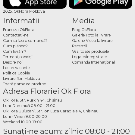
2025, OkFlora Moldova
Informatii
Media
Franciza OkFlora
Blog OkFlora
Contactaţi-ne
Galerie Foto la livrare
Cum sa faci o comandă?
Galerie Video la livrare
Cum plătesc?
Recenzii
Cum livrăm?
Vezi toate produsele
Termeni, condiţii
Logare/Înregistrare
Despre noi
Comandă Internațional
Locuri vacante
Politica Cookie
Livrare flori Moldova
Toată gama de produse
Adresa Florariei Ok Flora
OkFlora, Str. Puskin 44, Chisinau
Luni-Duminică 08:00 - 21:00
OkFlora Buiucani, Str. Ion Luca Caragiale 4, Chisinau
Luni - Vineri 9:00-20:00
Weekend 10:00-19:00
Sunaţi-ne acum: zilnic 08:00 - 21:00