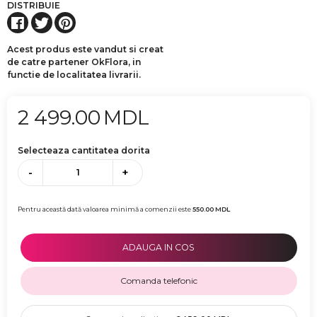
DISTRIBUIE
Acest produs este vandut si creat
de catre partener OkFlora, in
functie de localitatea livrarii.
2 499.00
MDL
Selecteaza cantitatea dorita
-
+
Pentru această dată valoarea minimă a comenzii este
550.00
MDL
ADAUGA IN COS
Comanda telefonic