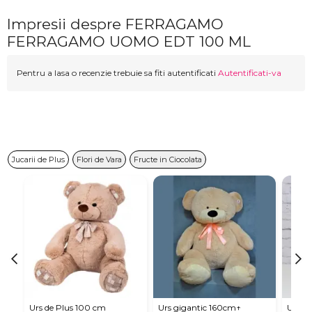
Impresii despre FERRAGAMO
FERRAGAMO UOMO EDT 100 ML
Pentru a lasa o recenzie trebuie sa fiti autentificati
Autentificati-va
Jucarii de Plus
Flori de Vara
Fructe in Ciocolata
Urs de Plus 100 cm
Urs gigantic 160cm↑
Urs m