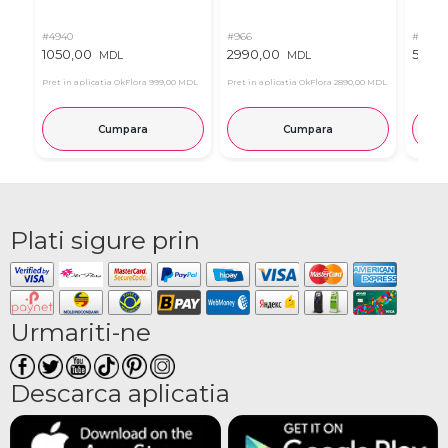
#4940
#966
#11
1050,00
2990,00
537,0
MDL
MDL
Pret in aplicatia OkFlora
999,00 MDL
Pret in aplicatia OkFlora
2890,00 MDL
Cumpara
Cumpara
Plati sigure prin
Urmariti-ne
Descarca aplicatia