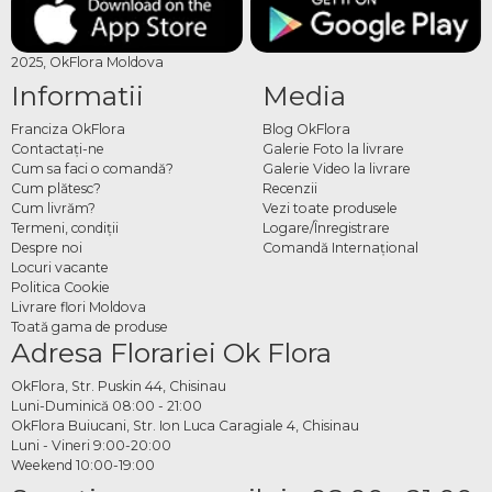
2025, OkFlora Moldova
Informatii
Media
Franciza OkFlora
Blog OkFlora
Contactaţi-ne
Galerie Foto la livrare
Cum sa faci o comandă?
Galerie Video la livrare
Cum plătesc?
Recenzii
Cum livrăm?
Vezi toate produsele
Termeni, condiţii
Logare/Înregistrare
Despre noi
Comandă Internațional
Locuri vacante
Politica Cookie
Livrare flori Moldova
Toată gama de produse
Adresa Florariei Ok Flora
OkFlora, Str. Puskin 44, Chisinau
Luni-Duminică 08:00 - 21:00
OkFlora Buiucani, Str. Ion Luca Caragiale 4, Chisinau
Luni - Vineri 9:00-20:00
Weekend 10:00-19:00