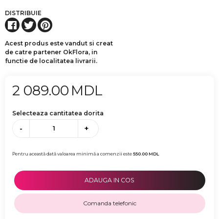
DISTRIBUIE
Acest produs este vandut si creat
de catre partener OkFlora, in
functie de localitatea livrarii.
2 089.00
MDL
Selecteaza cantitatea dorita
-
+
Pentru această dată valoarea minimă a comenzii este
550.00
MDL
ADAUGA IN COS
Comanda telefonic