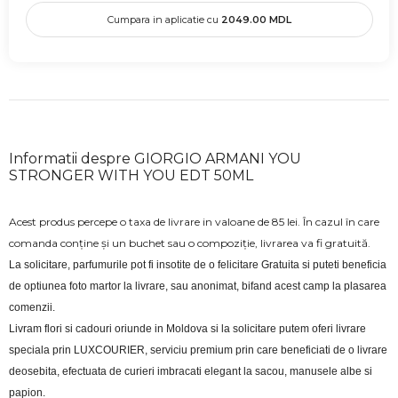
Cumpara in aplicatie cu
2049.00
MDL
Informatii despre GIORGIO ARMANI YOU
STRONGER WITH YOU EDT 50ML
Acest produs percepe o taxa de livrare in valoane de 85 lei. În cazul în care
comanda conține și un buchet sau o compoziție, livrarea va fi gratuită.
La solicitare, parfumurile pot fi insotite de o felicitare Gratuita si puteti beneficia 
de optiunea foto martor la livrare, sau anonimat, bifand acest camp la plasarea 
comenzii.
Livram flori si cadouri oriunde in Moldova si la solicitare putem oferi livrare 
speciala prin LUXCOURIER, serviciu premium prin care beneficiati de o livrare 
deosebita, efectuata de curieri imbracati elegant la sacou, manusele albe si 
papion.