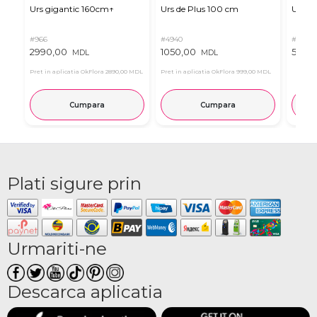
Urs gigantic 160cm↑
Urs de Plus 100 cm
Urs m
#966
#4940
#11
2990,00
1050,00
537,0
MDL
MDL
Pret in aplicatia OkFlora
2890,00 MDL
Pret in aplicatia OkFlora
999,00 MDL
Cumpara
Cumpara
Plati sigure prin
Urmariti-ne
Descarca aplicatia