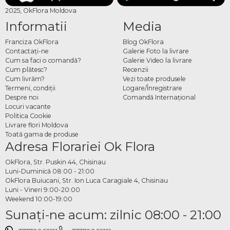
2025, OkFlora Moldova
Informatii
Media
Franciza OkFlora
Blog OkFlora
Contactaţi-ne
Galerie Foto la livrare
Cum sa faci o comandă?
Galerie Video la livrare
Cum plătesc?
Recenzii
Cum livrăm?
Vezi toate produsele
Termeni, condiţii
Logare/Înregistrare
Despre noi
Comandă Internațional
Locuri vacante
Politica Cookie
Livrare flori Moldova
Toată gama de produse
Adresa Florariei Ok Flora
OkFlora, Str. Puskin 44, Chisinau
Luni-Duminică 08:00 - 21:00
OkFlora Buiucani, Str. Ion Luca Caragiale 4, Chisinau
Luni - Vineri 9:00-20:00
Weekend 10:00-19:00
Sunaţi-ne acum: zilnic 08:00 - 21:00