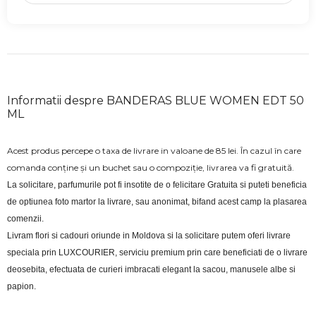
Informatii despre BANDERAS BLUE WOMEN EDT 50
ML
Acest produs percepe o taxa de livrare in valoane de 85 lei. În cazul în care
comanda conține și un buchet sau o compoziție, livrarea va fi gratuită.
La solicitare, parfumurile pot fi insotite de o felicitare Gratuita si puteti beneficia 
de optiunea foto martor la livrare, sau anonimat, bifand acest camp la plasarea 
comenzii.
Livram flori si cadouri oriunde in Moldova si la solicitare putem oferi livrare 
speciala prin LUXCOURIER, serviciu premium prin care beneficiati de o livrare 
deosebita, efectuata de curieri imbracati elegant la sacou, manusele albe si 
papion.