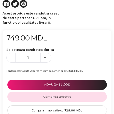
Acest produs este vandut si creat
de catre partener OkFlora, in
functie de localitatea livrarii.
749.00
MDL
Selecteaza cantitatea dorita
-
+
Pentru această dată valoarea minimă a comenzii este
550.00
MDL
ADAUGA IN COS
Comanda telefonic
Cumpara in aplicatie cu
729.00
MDL