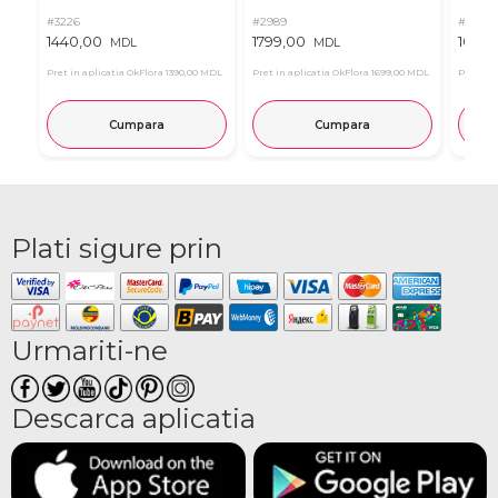
#3226
#2989
#3266
1440,00
1799,00
1095,
MDL
MDL
Pret in aplicatia OkFlora
1390,00 MDL
Pret in aplicatia OkFlora
1699,00 MDL
Pret in 
Cumpara
Cumpara
Plati sigure prin
Urmariti-ne
Descarca aplicatia