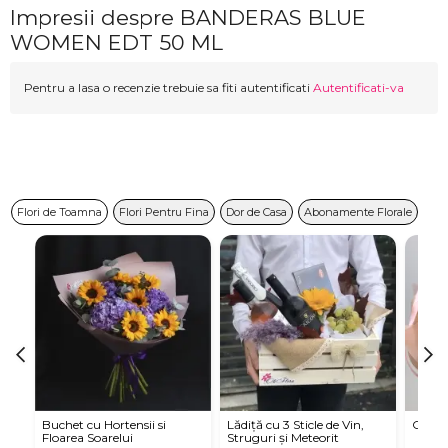
Impresii despre BANDERAS BLUE
WOMEN EDT 50 ML
Pentru a lasa o recenzie trebuie sa fiti autentificati
Autentificati-va
Flori de Toamna
Flori Pentru Fina
Dor de Casa
Abonamente Florale
Buchet cu Hortensii si
Lădiță cu 3 Sticle de Vin,
Criza
Floarea Soarelui
Struguri și Meteorit