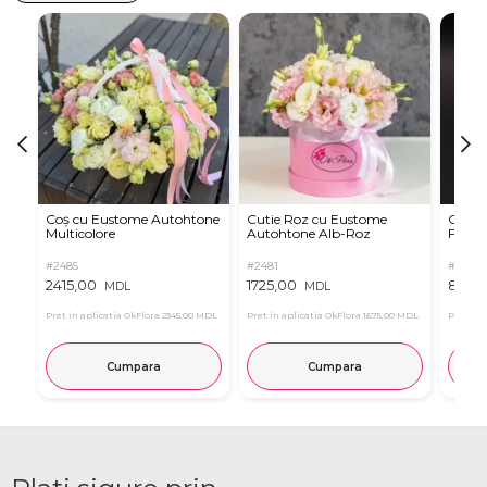
Coș cu Eustome Autohtone
Cutie Roz cu Eustome
Cutie 
Multicolore
Autohtone Alb-Roz
Ferrer
#2485
#2481
#2854
2415,00
1725,00
899,
MDL
MDL
Pret in aplicatia OkFlora
2345,00 MDL
Pret in aplicatia OkFlora
1675,00 MDL
Pret in 
Cumpara
Cumpara