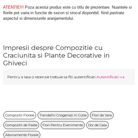
ATENTIE!!!
 Poza acestui produs este cu titlu de prezentare. Nuantele si 
florile pot varia in functie de sezon si stocul disponibil, fiind pastrate 
aspectul si dimensiunile aranjamentului.
Impresii despre Compozitie cu
Craciunita si Plante Decorative in
Ghiveci
Pentru a lasa o recenzie trebuie sa fiti autentificati
Autentificati-va
Compozitii Florale
Trandafiri Criogenați în Cutie
Flori de Vara
Compozitii de Paste
Flori Pentru Evenimente
Dor de Casa
Abonamente Florale