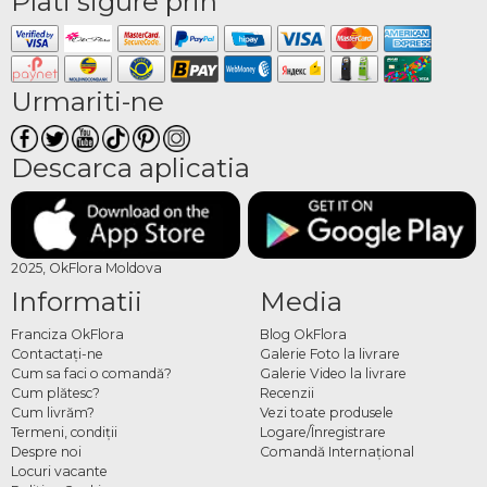
Plati sigure prin
Urmariti-ne
Descarca aplicatia
2025, OkFlora Moldova
Informatii
Media
Franciza OkFlora
Blog OkFlora
Contactaţi-ne
Galerie Foto la livrare
Cum sa faci o comandă?
Galerie Video la livrare
Cum plătesc?
Recenzii
Cum livrăm?
Vezi toate produsele
Termeni, condiţii
Logare/Înregistrare
Despre noi
Comandă Internațional
Locuri vacante