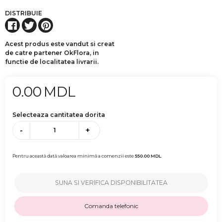
DISTRIBUIE
Acest produs este vandut si creat
de catre partener OkFlora, in
functie de localitatea livrarii.
0.00
MDL
Selecteaza cantitatea dorita
-
+
Pentru această dată valoarea minimă a comenzii este
550.00
MDL
SUNA SI VERIFICA DISPONIBILITATEA
Comanda telefonic