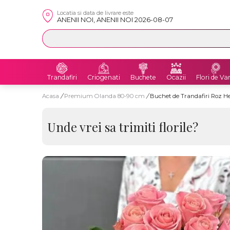
Locatia si data de livrare este
ANENII NOI, ANENII NOI 2026-08-07
Trandafiri
Criogenati
Buchete
Ocazii
Flori de Va
Acasa
/
Premium Olanda 80-90 cm
/
Buchet de Trandafiri Roz 
Unde vrei sa trimiti florile?