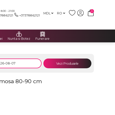
:00 - 21:00
0
MDL
RO
78862121
+37378862121
ei
Nunta si Botez
Funerare
Vezi Produsele
ermosa 80-90 cm