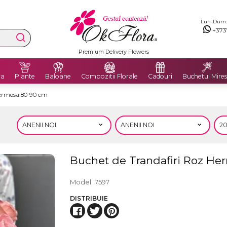
Lun-Dum: 8
+373
Livrăm flori în Moldova și România
ra
Plante
Baloane
Compozitii Florale
Cadouri
Buchetul Mires
Hermosa 80-90 cm
Buchet de Trandafiri Roz H
Model
7597
DISTRIBUIE