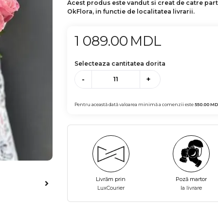
Acest produs este vandut si creat de catre par
OkFlora, in functie de localitatea livrarii.
1 089.00
MDL
Selecteaza cantitatea dorita
-
+
Pentru această dată valoarea minimă a comenzii este
550.00
MD
Livrăm prin
Poză martor
LuxCourier
la livrare