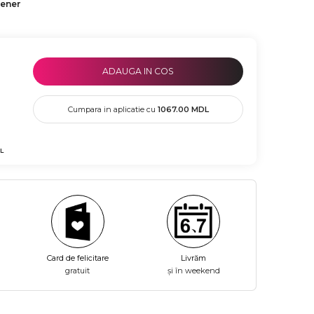
tener
ADAUGA IN COS
Cumpara in aplicatie cu
1067.00
MDL
L
Card de felicitare
Livrăm
gratuit
și în weekend