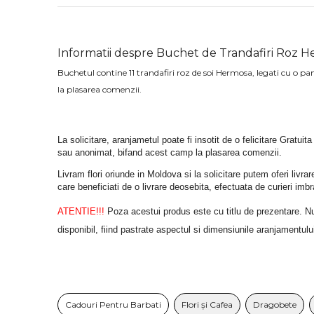
Informatii despre Buchet de Trandafiri Roz 
Buchetul contine 11 trandafiri roz de soi Hermosa, legati cu o pan
la plasarea comenzii.
La solicitare, aranjametul poate fi insotit de o felicitare Gratuita
sau anonimat, bifand acest camp la plasarea comenzii.
Livram flori oriunde in Moldova si la solicitare putem oferi liv
care beneficiati de o livrare deosebita, efectuata de curieri im
ATENTIE!!!
 Poza acestui produs este cu titlu de prezentare. Nuan
disponibil, fiind pastrate aspectul si dimensiunile aranjamentulu
Cadouri Pentru Barbati
Flori și Cafea
Dragobete