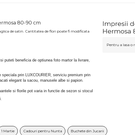
Hermosa 80-90 cm
Impresii 
Hermosa 
glica de satin. Cantitatea de flori poate fi modificata
Pentru a lasa o r
 si puteti beneficia de optiunea foto martor la livrare, 
rare speciala prin LUXCOURIER, serviciu premium prin 
bracati elegant la sacou, manusele albe si papion.
tele si florile pot varia in functie de sezon si stocul 
i.
1 Martie
Cadouri pentru Nunta
Buchete din Jucarii