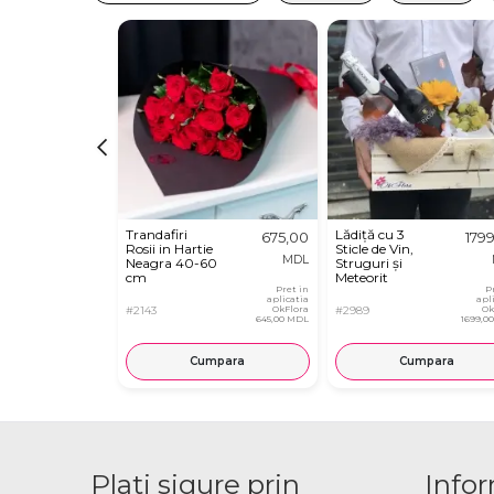
Trandafiri
Lădiță cu 3
675,00
179
Rosii in Hartie
Sticle de Vin,
MDL
Neagra 40-60
Struguri și
cm
Meteorit
Pret in
P
aplicatia
apl
#2143
OkFlora
#2989
Ok
645,00 MDL
1699,0
Cumpara
Cumpara
Plati sigure prin
Infor