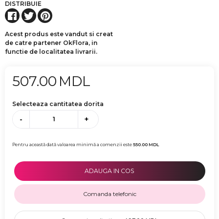
DISTRIBUIE
Acest produs este vandut si creat
de catre partener OkFlora, in
functie de localitatea livrarii.
507.00
MDL
Selecteaza cantitatea dorita
-
+
Pentru această dată valoarea minimă a comenzii este
550.00
MDL
ADAUGA IN COS
Comanda telefonic