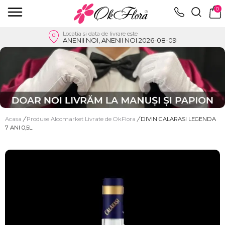
0
Locatia si data de livrare este
ANENII NOI, ANENII NOI 2026-08-09
Acasa
/
Produse Alcomarket Livrate de OkFlora
/
DIVIN CALARASI LEGENDA
7 ANI 0,5L