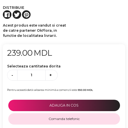
DISTRIBUIE
Acest produs este vandut si creat
de catre partener OkFlora, in
functie de localitatea livrarii.
239.00
MDL
Selecteaza cantitatea dorita
-
+
Pentru această dată valoarea minimă a comenzii este
550.00
MDL
ADAUGA IN COS
Comanda telefonic