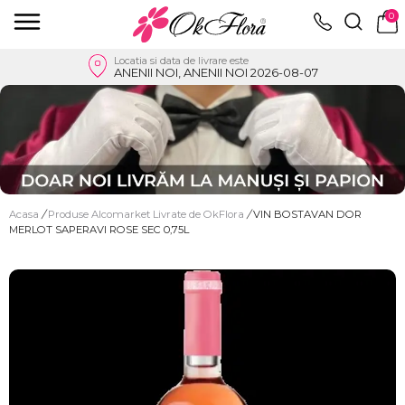
0
Locatia si data de livrare este
ANENII NOI, ANENII NOI 2026-08-07
Acasa
/
Produse Alcomarket Livrate de OkFlora
/
VIN BOSTAVAN DOR
MERLOT SAPERAVI ROSE SEC 0,75L