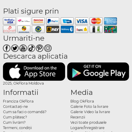
Plati sigure prin
Urmariti-ne
Descarca aplicatia
2025, OkFlora Moldova
Informatii
Media
Franciza OkFlora
Blog OkFlora
Contactaţi-ne
Galerie Foto la livrare
Cum sa faci o comandă?
Galerie Video la livrare
Cum plătesc?
Recenzii
Cum livrăm?
Vezi toate produsele
Termeni, condiţii
Logare/Înregistrare