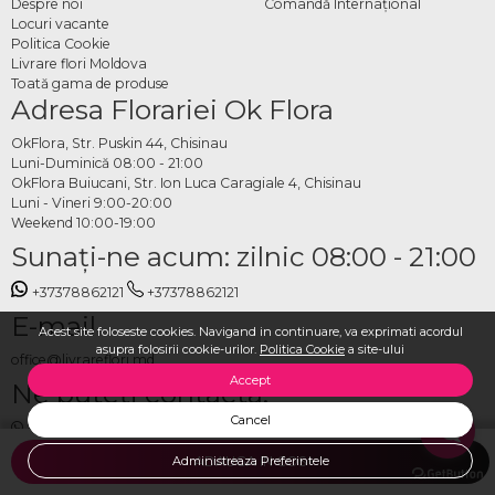
Despre noi
Comandă Internațional
Locuri vacante
Politica Cookie
Livrare flori Moldova
Toată gama de produse
Adresa Florariei Ok Flora
OkFlora, Str. Puskin 44, Chisinau
Luni-Duminică 08:00 - 21:00
OkFlora Buiucani, Str. Ion Luca Caragiale 4, Chisinau
Luni - Vineri 9:00-20:00
Weekend 10:00-19:00
Sunaţi-ne acum: zilnic 08:00 - 21:00
+37378862121
+37378862121
E-mail
Acest site foloseste cookies. Navigand in continuare, va exprimati acordul
asupra folosirii cookie-urilor.
Politica Cookie
a site-ului
office@livrareflori.md
Accept
Ne puteți contacta:
Cancel
whatsapp
,
messenger
Administreaza Preferintele
ADAUGA IN COS