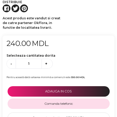
DISTRIBUIE
Acest produs este vandut si creat
de catre partener OkFlora, in
functie de localitatea livrarii.
240.00
MDL
Selecteaza cantitatea dorita
-
+
Pentru această dată valoarea minimă a comenzii este
550.00
MDL
ADAUGA IN COS
Comanda telefonic