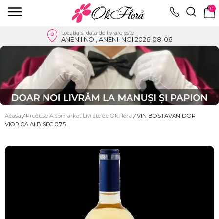
0
Locatia si data de livrare este
ANENII NOI, ANENII NOI 2026-08-06
Acasa
/
Produse Alcomarket Livrate de OkFlora
/
VIN BOSTAVAN DOR
VIORICA ALB SEC 0,75L