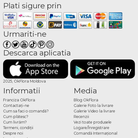
Plati sigure prin
Urmariti-ne
Descarca aplicatia
2025, OkFlora Moldova
Informatii
Media
Franciza OkFlora
Blog OkFlora
Contactaţi-ne
Galerie Foto la livrare
Cum sa faci o comandă?
Galerie Video la livrare
Cum plătesc?
Recenzii
Cum livrăm?
Vezi toate produsele
Termeni, condiţii
Logare/Înregistrare
Despre noi
Comandă Internațional