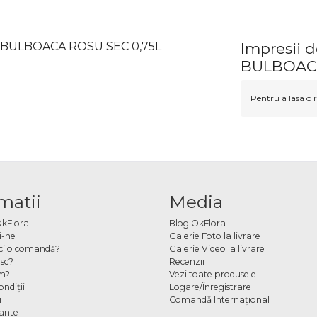
E BULBOACA ROSU SEC 0,75L
Impresii 
BULBOACA
Pentru a lasa o r
matii
Media
OkFlora
Blog OkFlora
i-ne
Galerie Foto la livrare
ci o comandă?
Galerie Video la livrare
sc?
Recenzii
m?
Vezi toate produsele
ndiţii
Logare/Înregistrare
i
Comandă Internațional
cante