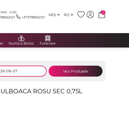
:00 - 21:00
0
MDL
RO
78862121
+37378862121
ei
Nunta si Botez
Funerare
Vezi Produsele
BULBOACA ROSU SEC 0,75L