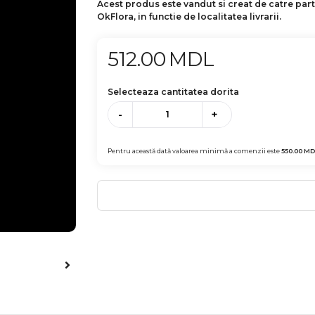
Acest produs este vandut si creat de catre par
OkFlora, in functie de localitatea livrarii.
512.00
MDL
Selecteaza cantitatea dorita
-
+
Pentru această dată valoarea minimă a comenzii este
550.00
MD