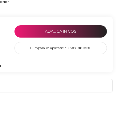
tener
ADAUGA IN COS
Cumpara in aplicatie cu
502.00
MDL
L