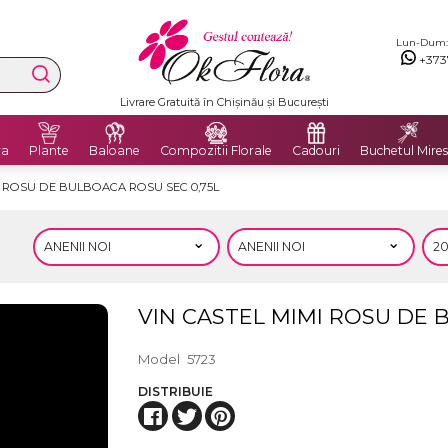
Lun-Dum: 8
+373
Livrare Gratuită în Chișinău și București
ra
Plante
Baloane
Compozitii Florale
Cadouri
Buchetul Mires
I ROSU DE BULBOACA ROSU SEC 0,75L
VIN CASTEL MIMI ROSU DE 
Model
5723
DISTRIBUIE