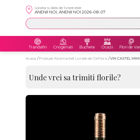
Locatia si data de livrare este
ANENII NOI, ANENII NOI 2026-08-07
Trandafiri
Criogenati
Buchete
Ocazii
Flori de Va
Acasa
/
Produse Alcomarket Livrate de OkFlora
/
VIN CASTEL MIM
Unde vrei sa trimiti florile?