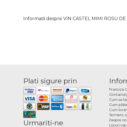
Informatii despre VIN CASTEL MIMI ROSU D
Plati sigure prin
Infor
Franciza 
Contactaţ
Cum sa fa
Cum plăte
Cum livră
Termeni, co
Despre no
Urmariti-ne
Locuri va