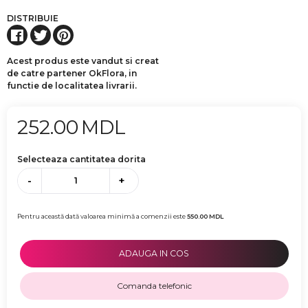
DISTRIBUIE
Acest produs este vandut si creat
de catre partener OkFlora, in
functie de localitatea livrarii.
252.00
MDL
Selecteaza cantitatea dorita
-
+
Pentru această dată valoarea minimă a comenzii este
550.00
MDL
ADAUGA IN COS
Comanda telefonic