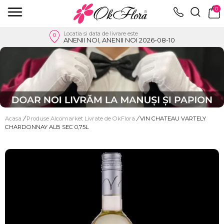
0
Locatia si data de livrare este
ANENII NOI, ANENII NOI 2026-08-10
Acasa
/
Produse Alcomarket Livrate de OkFlora
/
VIN CHATEAU VARTELY
CHARDONNAY ALB SEC 0,75L