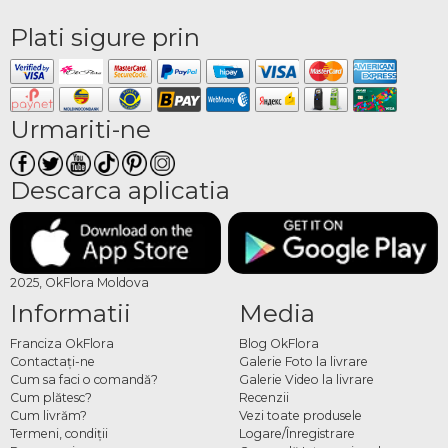
Plati sigure prin
Urmariti-ne
Descarca aplicatia
2025, OkFlora Moldova
Informatii
Media
Franciza OkFlora
Blog OkFlora
Contactaţi-ne
Galerie Foto la livrare
Cum sa faci o comandă?
Galerie Video la livrare
Cum plătesc?
Recenzii
Cum livrăm?
Vezi toate produsele
Termeni, condiţii
Logare/Înregistrare