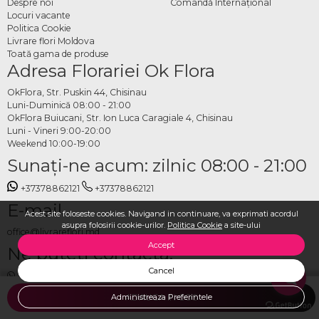
Despre noi
Comandă Internațional
Locuri vacante
Politica Cookie
Livrare flori Moldova
Toată gama de produse
Adresa Florariei Ok Flora
OkFlora, Str. Puskin 44, Chisinau
Luni-Duminică 08:00 - 21:00
OkFlora Buiucani, Str. Ion Luca Caragiale 4, Chisinau
Luni - Vineri 9:00-20:00
Weekend 10:00-19:00
Sunaţi-ne acum: zilnic 08:00 - 21:00
+37378862121
+37378862121
E-mail
Acest site foloseste cookies. Navigand in continuare, va exprimati acordul
asupra folosirii cookie-urilor.
Politica Cookie
a site-ului
office@livrareflori.md
Accept
Ne puteți contacta:
Cancel
whatsapp
,
messenger
Administreaza Preferintele
ADAUGA IN COS