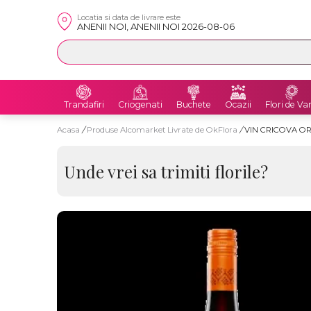
Locatia si data de livrare este
ANENII NOI, ANENII NOI 2026-08-06
Trandafiri
Criogenati
Buchete
Ocazii
Flori de Va
Acasa
/
Produse Alcomarket Livrate de OkFlora
/
VIN CRICOVA OR
Unde vrei sa trimiti florile?