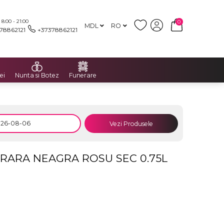
:00 - 21:00
0
MDL
RO
78862121
+37378862121
ei
Nunta si Botez
Funerare
Vezi Produsele
RARA NEAGRA ROSU SEC 0.75L