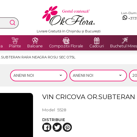
Lun-Dum: 8
+373
Livrare Gratuită în Chișinău și București
ra
Plante
Baloane
Compozitii Florale
Cadouri
Buchetul Mires
.SUBTERAN RARA NEAGRA ROSU SEC 0.75L
VIN CRICOVA OR.SUBTERAN 
Model
5528
DISTRIBUIE