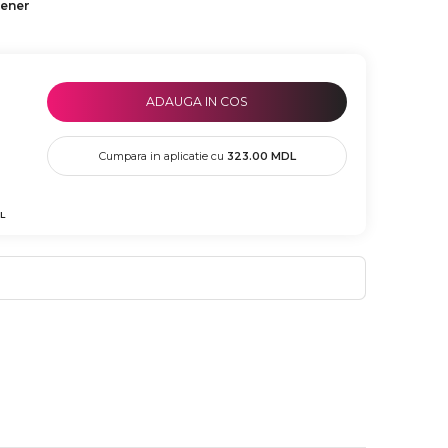
tener
ADAUGA IN COS
Cumpara in aplicatie cu
323.00
MDL
L