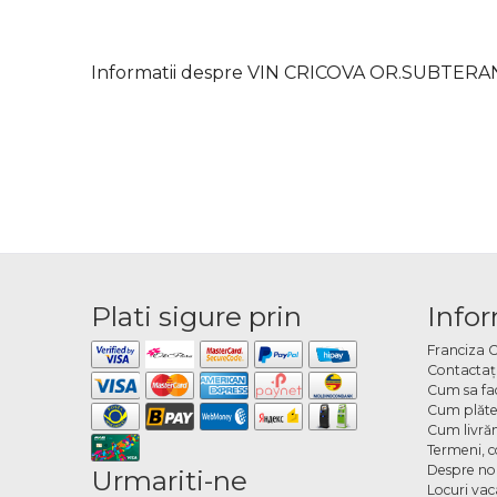
Informatii despre VIN CRICOVA OR.SUBTER
Plati sigure prin
Infor
Franciza 
Contactaţ
Cum sa fa
Cum plăte
Cum livră
Termeni, co
Despre no
Urmariti-ne
Locuri va