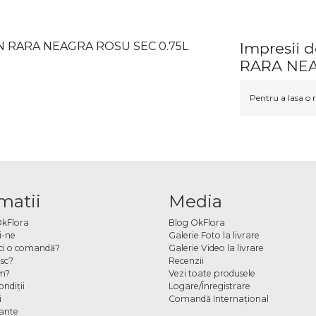
AN RARA NEAGRA ROSU SEC 0.75L
Impresii
RARA NEA
Pentru a lasa o r
matii
Media
OkFlora
Blog OkFlora
i-ne
Galerie Foto la livrare
ci o comandă?
Galerie Video la livrare
sc?
Recenzii
m?
Vezi toate produsele
ndiţii
Logare/Înregistrare
i
Comandă Internațional
cante