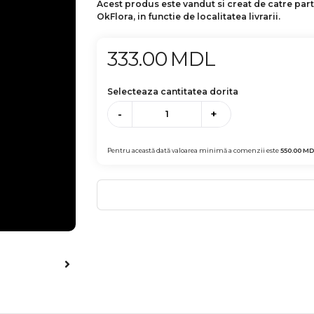
Acest produs este vandut si creat de catre par
OkFlora, in functie de localitatea livrarii.
333.00
MDL
Selecteaza cantitatea dorita
-
+
Pentru această dată valoarea minimă a comenzii este
550.00
MD