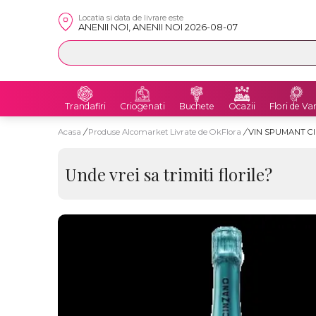
Locatia si data de livrare este
ANENII NOI, ANENII NOI 2026-08-07
Trandafiri
Criogenati
Buchete
Ocazii
Flori de Va
Acasa
/
Produse Alcomarket Livrate de OkFlora
/
VIN SPUMANT CI
Unde vrei sa trimiti florile?