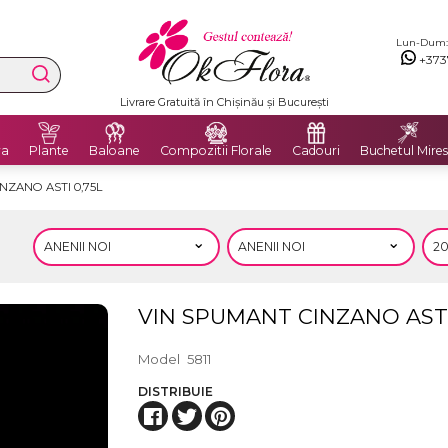
Lun-Dum: 8
+373
Livrare Gratuită în Chișinău și București
ra
Plante
Baloane
Compozitii Florale
Cadouri
Buchetul Mires
NZANO ASTI 0,75L
VIN SPUMANT CINZANO ASTI
Model
5811
DISTRIBUIE