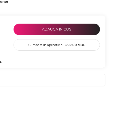
tener
ADAUGA IN COS
Cumpara in aplicatie cu
597.00
MDL
L