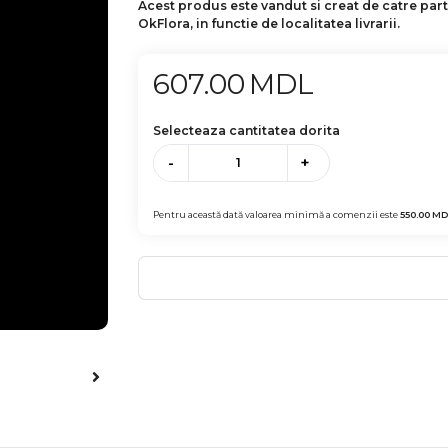
Acest produs este vandut si creat de catre par
OkFlora, in functie de localitatea livrarii.
607.00
MDL
Selecteaza cantitatea dorita
-
+
Pentru această dată valoarea minimă a comenzii este
550.00
MD