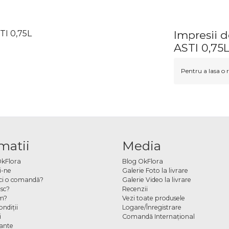
I 0,75L
Impresii
ASTI 0,75
Pentru a lasa o r
matii
Media
OkFlora
Blog OkFlora
i-ne
Galerie Foto la livrare
ci o comandă?
Galerie Video la livrare
sc?
Recenzii
m?
Vezi toate produsele
ndiţii
Logare/Înregistrare
i
Comandă Internațional
cante