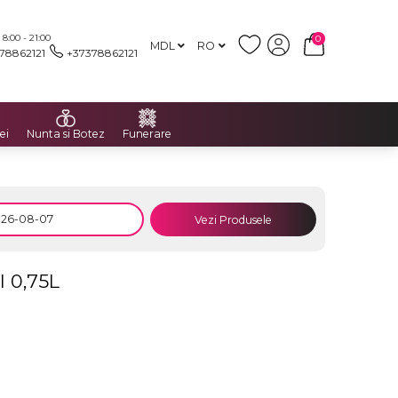
:00 - 21:00
0
MDL
RO
78862121
+37378862121
ei
Nunta si Botez
Funerare
Vezi Produsele
 0,75L