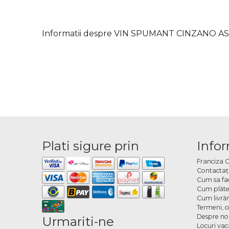
Informatii despre VIN SPUMANT CINZANO AST
Plati sigure prin
Infor
Franciza 
Contactaţ
Cum sa fa
Cum plăte
Cum livră
Termeni, co
Despre no
Urmariti-ne
Locuri va