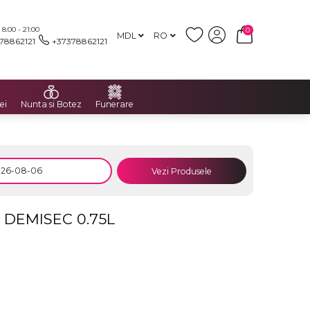
:00 - 21:00
0
MDL
RO
78862121
+37378862121
ei
Nunta si Botez
Funerare
Vezi Produsele
DEMISEC 0.75L