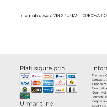
Informatii despre VIN SPUMANT CRICOVA RO
Plati sigure prin
Infor
Franciza 
Contactaţ
Cum sa fa
Cum plăte
Cum livră
Termeni, co
Despre no
Urmariti-ne
Locuri va