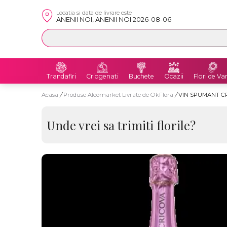
Locatia si data de livrare este
ANENII NOI, ANENII NOI 2026-08-06
Trandafiri
Criogenati
Buchete
Ocazii
Flori de Va
Acasa
/
Produse Alcomarket Livrate de OkFlora
/
VIN SPUMANT CR
Unde vrei sa trimiti florile?