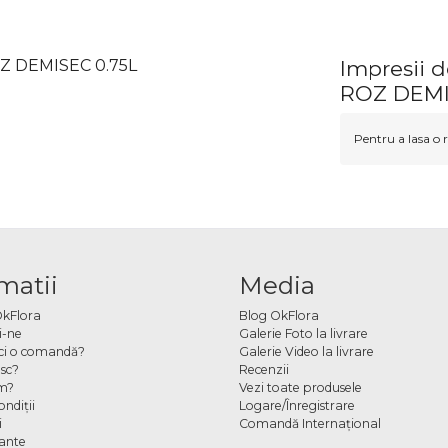
Z DEMISEC 0.75L
Impresii
ROZ DEMI
Pentru a lasa o r
matii
Media
OkFlora
Blog OkFlora
i-ne
Galerie Foto la livrare
ci o comandă?
Galerie Video la livrare
sc?
Recenzii
m?
Vezi toate produsele
ndiţii
Logare/Înregistrare
i
Comandă Internațional
cante