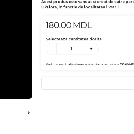
Acest produs este vandut si creat de catre par
OkFlora, in functie de localitatea livrarii.
180.00
MDL
Selecteaza cantitatea dorita
-
+
Pentru această dată valoarea minimă a comenzii este
550.00
MD