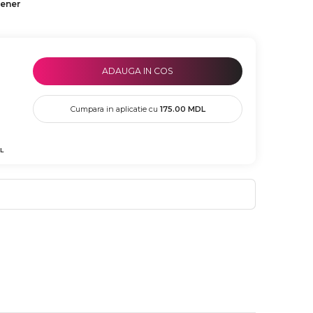
tener
ADAUGA IN COS
Cumpara in aplicatie cu
175.00
MDL
L