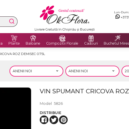
Lun-Dum: 8
+373
Livrare Gratuită în Chișinău și București
ra
Plante
Baloane
Compozitii Florale
Cadouri
Buchetul Mires
ICOVA ROZ DEMISEC 0.75L
VIN SPUMANT CRICOVA ROZ 
Model
5826
DISTRIBUIE