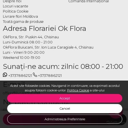
Despre noi
Comandă Internațional
Locuri vacante
Politica Cookie
Livrare flori Moldova
Toată gama de produse
Adresa Florariei Ok Flora
OkFlora, Str. Puskin 44, Chisinau
Luni-Duminică 08:00 - 21:00
OkFlora Buiucani, Str. Ion Luca Caragiale 4, Chisinau
Luni - Vineri 9:00-20:00
Weekend 10:00-19:00
Sunaţi-ne acum: zilnic 08:00 - 21:00
+37378862121
+37378862121
E-mail
Acest site foloseste cookies. Navigand in continuare, va exprimati acordul
asupra folosirii cookie-urilor.
Politica Cookie
a site-ului
office@livrareflori.md
Accept
Ne puteți contacta:
Cancel
whatsapp
,
messenger
Administreaza Preferintele
ADAUGA IN COS