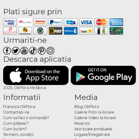
Plati sigure prin
Urmariti-ne
Descarca aplicatia
2025, OkFlora Moldova
Informatii
Media
Franciza OkFlora
Blog OkFlora
Contactaţi-ne
Galerie Foto la livrare
Cum sa faci o comandă?
Galerie Video la livrare
Cum plătesc?
Recenzii
Cum livrăm?
Vezi toate produsele
Termeni, condiţii
Logare/Înregistrare