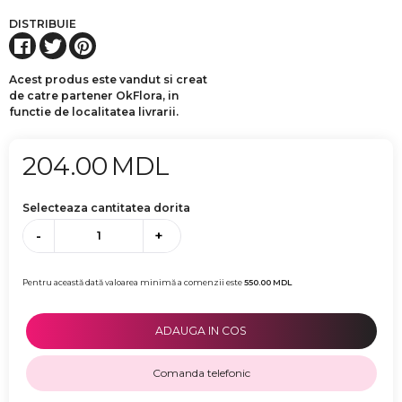
DISTRIBUIE
Acest produs este vandut si creat
de catre partener OkFlora, in
functie de localitatea livrarii.
204.00
MDL
Selecteaza cantitatea dorita
-
+
Pentru această dată valoarea minimă a comenzii este
550.00
MDL
ADAUGA IN COS
Comanda telefonic