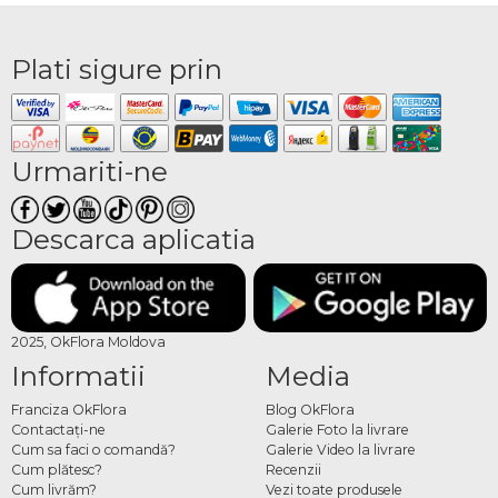
Plati sigure prin
Urmariti-ne
Descarca aplicatia
2025, OkFlora Moldova
Informatii
Media
Franciza OkFlora
Blog OkFlora
Contactaţi-ne
Galerie Foto la livrare
Cum sa faci o comandă?
Galerie Video la livrare
Cum plătesc?
Recenzii
Cum livrăm?
Vezi toate produsele