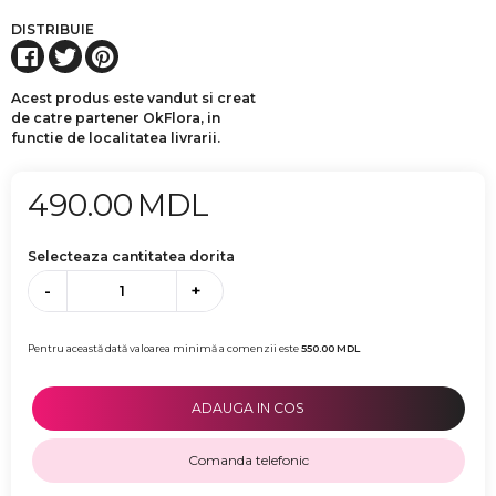
DISTRIBUIE
Acest produs este vandut si creat
de catre partener OkFlora, in
functie de localitatea livrarii.
490.00
MDL
Selecteaza cantitatea dorita
-
+
Pentru această dată valoarea minimă a comenzii este
550.00
MDL
ADAUGA IN COS
Comanda telefonic