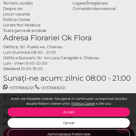
Termeni, condiţii
Logare/Înregistrare
Despre noi
Comandă Internațional
Locuri vacante
Politica Cookie
Livrare flori Moldova
Toată gama de produse
Adresa Florariei Ok Flora
OkFlora, Str. Puskin 44, Chisinau
Luni-Duminică 08:00 - 21:00
OkFlora Buiucani, Str. Ion Luca Caragiale 4, Chisinau
Luni - Vineri 9:00-20:00
Weekend 10:00-19:00
Sunaţi-ne acum: zilnic 08:00 - 21:00
+37378862121
+37378862121
E-mail
Acest site foloseste cookies. Navigand in continuare, va exprimati acordul
asupra folosirii cookie-urilor.
Politica Cookie
a site-ului
office@livrareflori.md
Accept
Ne puteți contacta:
Cancel
whatsapp
,
messenger
Administreaza Preferintele
ADAUGA IN COS